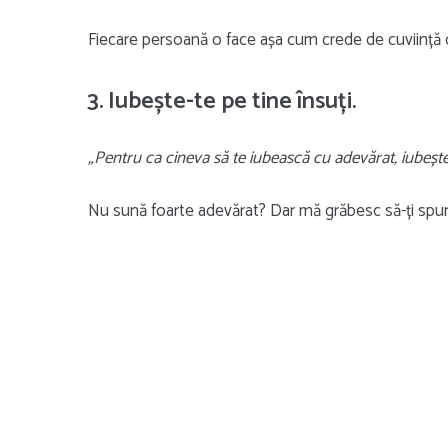
Fiecare persoană o face așa cum crede de cuviință da
3. Iubește-te pe tine însuți.
„Pentru ca cineva să te iubească cu adevărat, iubește-
Nu sună foarte adevărat? Dar mă grăbesc să-ți spun