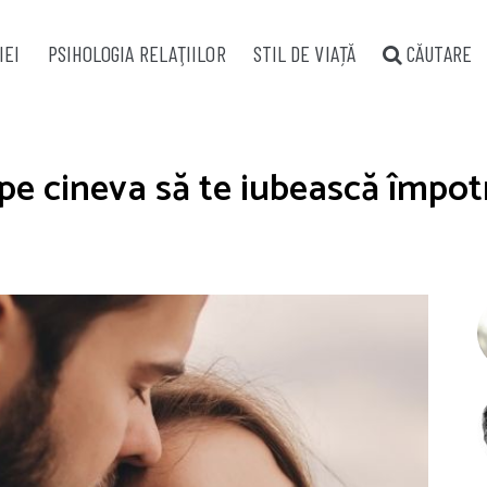
IEI
PSIHOLOGIA RELAŢIILOR
STIL DE VIAȚĂ
CĂUTARE
pe cineva să te iubească împotr