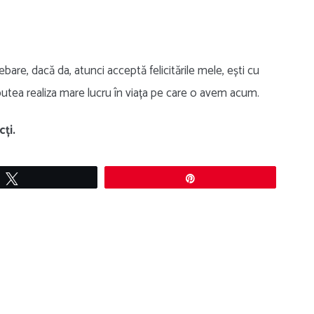
are, dacă da, atunci acceptă felicitările mele, ești cu
i putea realiza mare lucru în viața pe care o avem acum.
cți.
Tweet
Pin