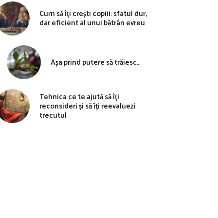
Cum să îți crești copiii: sfatul dur,
dar eficient al unui bătrân evreu
Așa prind putere să trăiesc…
Tehnica ce te ajută să îți
reconsideri și să îți reevaluezi
trecutul