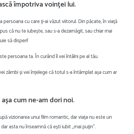
ască împotriva voinței lui.
a persoana cu care ți-ai văzut viitorul. Din păcate, în viață
spus că nu te iubește, sau s-a dezamăgit, sau chiar mai
uie să disperi!
te persoana ta. În curând îl vei întâlni pe al tău.
 vei zâmbi și vei înțelege că totul s-a întâmplat așa cum ar
a așa cum ne-am dori noi.
 după vizionarea unui film romantic, dar viața nu este un
, dar asta nu înseamnă că ești iubit „mai puțin”.