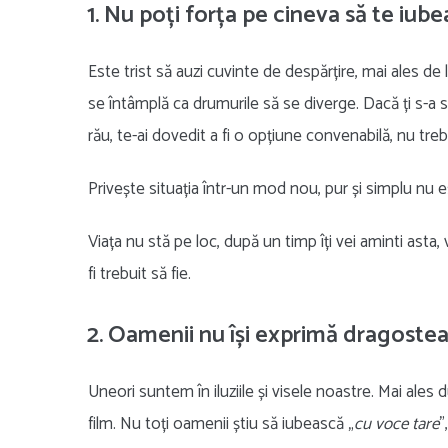
1. Nu poți forța pe cineva să te iube
Este trist să auzi cuvinte de despărțire, mai ales de l
se întâmplă ca drumurile să se diverge. Dacă ți s-a 
rău, te-ai dovedit a fi o opțiune convenabilă, nu treb
Privește situația într-un mod nou, pur și simplu nu es
Viața nu stă pe loc, după un timp îți vei aminti asta,
fi trebuit să fie.
2. Oamenii nu își exprimă dragoste
Uneori suntem în iluziile și visele noastre. Mai ales
film. Nu toți oamenii știu să iubească „
cu voce tare
”