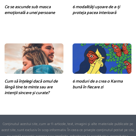
Ce se ascunde sub masca
6 modalități ușoare de a-ți
emoțională a unei persoane
proteja pacea interioară
Cum să înțelegi dacă omul de
6 moduri de a crea o Karma
lângă tine te minte sau are
bună în fiecare zi
intenții sincere și curate?
Conținutul acestui site, cum ar fi articole, text, imagini și alte materiale publicate pe
acest site, sunt exclusiv în scop informativ. În ceea ce privește conținutul postat pe site,