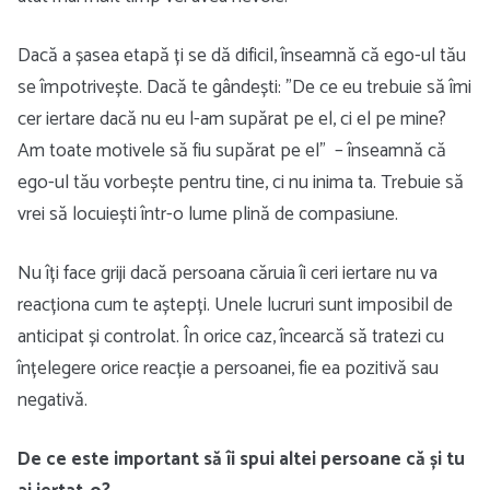
Dacă a șasea etapă ți se dă dificil, înseamnă că ego-ul tău
se împotrivește. Dacă te gândești: ”De ce eu trebuie să îmi
cer iertare dacă nu eu l-am supărat pe el, ci el pe mine?
Am toate motivele să fiu supărat pe el” – înseamnă că
ego-ul tău vorbește pentru tine, ci nu inima ta. Trebuie să
vrei să locuiești într-o lume plină de compasiune.
Nu îți face griji dacă persoana căruia îi ceri iertare nu va
reacționa cum te aștepți. Unele lucruri sunt imposibil de
anticipat și controlat. În orice caz, încearcă să tratezi cu
înțelegere orice reacție a persoanei, fie ea pozitivă sau
negativă.
De ce este important să îi spui altei persoane că și tu