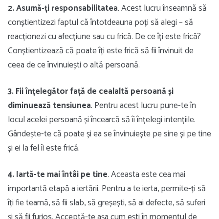
2. Asumă-ți responsabilitatea
. Acest lucru înseamnă să
conștientizezi faptul că întotdeauna poți să alegi – să
reacționezi cu afecțiune sau cu frică. De ce îți este frică?
Conștientizează că poate îți este frică să fii învinuit de
ceea de ce învinuiești o altă persoană.
3. Fii înțelegător față de cealaltă persoană și
diminuează tensiunea
. Pentru acest lucru pune-te în
locul acelei persoană și încearcă să îi înțelegi intențiile.
Gândește-te că poate și ea se învinuiește pe sine și pe tine
și ei la fel îi este frică.
4. Iartă-te mai întâi pe tine
. Aceasta este cea mai
importantă etapă a iertării. Pentru a te ierta, permite-ți să
îți fie teamă, să fii slab, să greșești, să ai defecte, să suferi
și să fii furios. Acceptă-te așa cum ești în momentul de