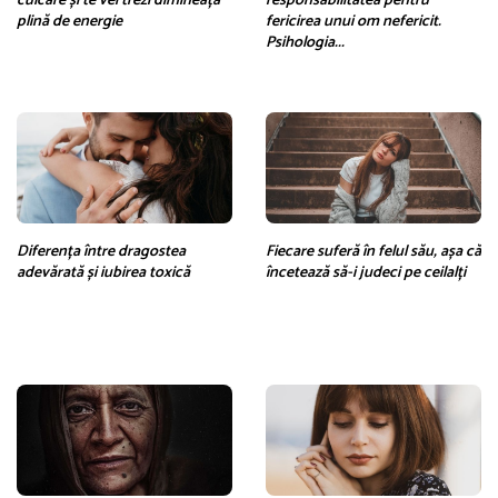
culcare și te vei trezi dimineața
responsabilitatea pentru
plină de energie
fericirea unui om nefericit.
Psihologia...
Diferența între dragostea
Fiecare suferă în felul său, așa că
adevărată și iubirea toxică
încetează să-i judeci pe ceilalți