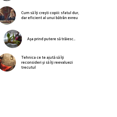
Cum să îți crești copiii: sfatul dur,
dar eficient al unui bătrân evreu
Așa prind putere să trăiesc…
Tehnica ce te ajută să îți
reconsideri și să îți reevaluezi
trecutul