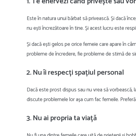
1. Te enervezi când privește sau vo
Este în natura unui bărbat să privească. Și dacă înc
nu ești încrezătoare în tine. Și acest lucru este re
Și dacă ești gelos pe orice femeie care apare în câmp
probleme de încredere, fie probleme de stimă de si
2. Nu îi respecți spațiul personal
Dacă este prost dispus sau nu vrea să vorbească, las
discute problemele lor așa cum fac femeile. Preferă
3. Nu ai propria ta viață
Nu fi una dintre femeile care uită de prietenii și ho