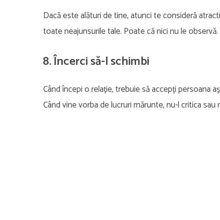
Dacă este alături de tine, atunci te consideră atrac
toate neajunsurile tale. Poate că nici nu le observă.
8. Încerci să-l schimbi
Când începi o relație, trebuie să accepți persoana a
Când vine vorba de lucruri mărunte, nu-l critica sau ri