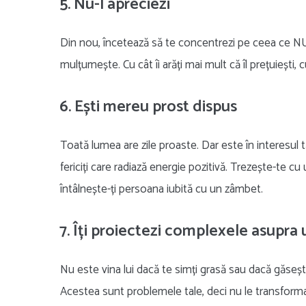
5. Nu-l apreciezi
Din nou, încetează să te concentrezi pe ceea ce NU f
mulțumește. Cu cât îi arăți mai mult că îl prețuiești,
6. Ești mereu prost dispus
Toată lumea are zile proaste. Dar este în interesul t
fericiți care radiază energie pozitivă. Trezește-te cu u
întâlnește-ți persoana iubită cu un zâmbet.
7. Îți proiectezi complexele asupra 
Nu este vina lui dacă te simți grasă sau dacă găsești
Acestea sunt problemele tale, deci nu le transforma 