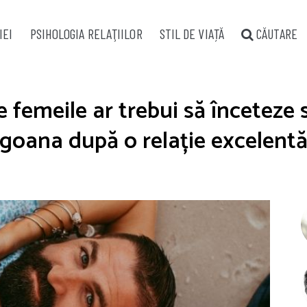
IEI
PSIHOLOGIA RELAŢIILOR
STIL DE VIAȚĂ
CĂUTARE
e femeile ar trebui să înceteze 
goana după o relație excelent