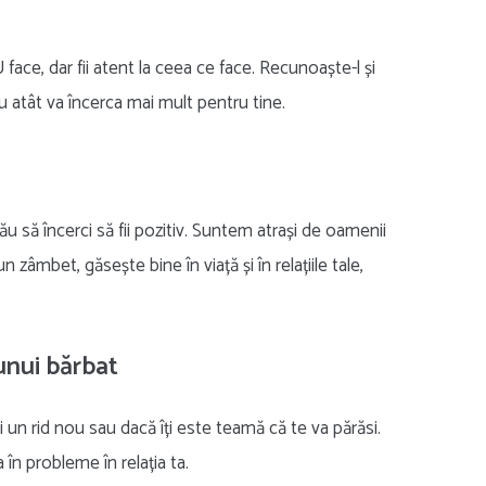
ace, dar fii atent la ceea ce face. Recunoaște-l și
 cu atât va încerca mai mult pentru tine.
ău să încerci să fii pozitiv. Suntem atrași de oamenii
n zâmbet, găsește bine în viață și în relațiile tale,
unui bărbat
 un rid nou sau dacă îți este teamă că te va părăsi.
în probleme în relația ta.