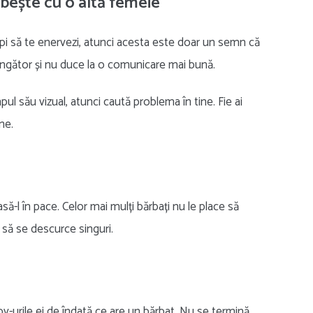
rbește cu o altă femeie
epi să te enervezi, atunci acesta este doar un semn că
spingător și nu duce la o comunicare mai bună.
ul său vizual, atunci caută problema în tine. Fie ai
ne.
ă-l în pace. Celor mai mulți bărbați nu le place să
 să se descurce singuri.
bby-urile ei de îndată ce are un bărbat. Nu se termină