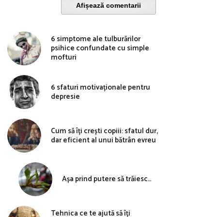
Afișează comentarii
6 simptome ale tulburărilor
psihice confundate cu simple
mofturi
6 sfaturi motivaționale pentru
depresie
Cum să îți crești copiii: sfatul dur,
dar eficient al unui bătrân evreu
Așa prind putere să trăiesc…
Tehnica ce te ajută să îți