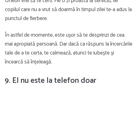
Uneori vrei să te certi. Fie o zi proastă la serviciu, fie
copilul care nu a vrut să doarmă în timpul zilei te-a adus la
punctul de fierbere.
În astfel de momente, este ușor să te desprinzi de cea
mai apropiată persoană. Dar dacă ca răspuns la încercările
tale de a te certa, te calmează, atunci te iubește și
încearcă să înțeleagă.
9. El nu este la telefon doar