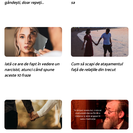
gândești, doar repeți...
sa
Iată ce are de fapt în vedere un
Cum să scapi de atașamentul
narcisist, atunci când spune
față de relațiile din trecut
aceste 10 fraze