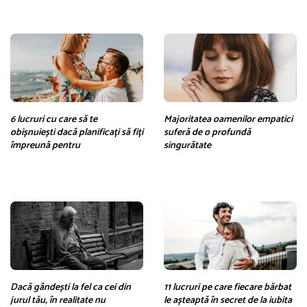
6 lucruri cu care să te
Majoritatea oamenilor empatici
obișnuiești dacă planificați să fiți
suferă de o profundă
împreună pentru
singurătate
Dacă gândești la fel ca cei din
11 lucruri pe care fiecare bărbat
jurul tău, în realitate nu
le așteaptă în secret de la iubita