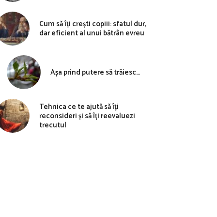
Cum să îți crești copiii: sfatul dur,
dar eficient al unui bătrân evreu
Așa prind putere să trăiesc…
Tehnica ce te ajută să îți
reconsideri și să îți reevaluezi
trecutul