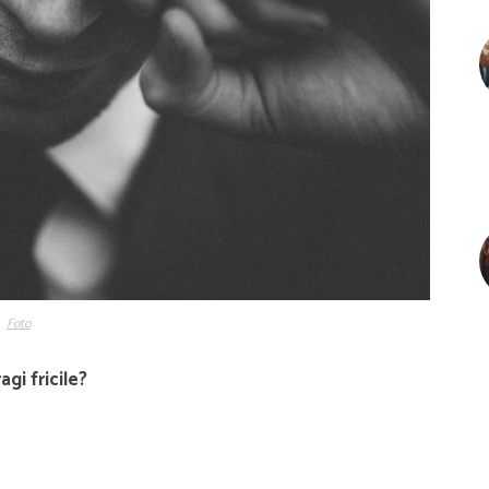
Foto
agi fricile?