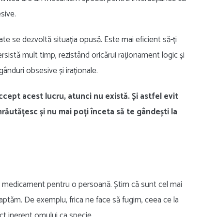
sive.
itate se dezvoltă situația opusă. Este mai eficient să-ți
ersistă mult timp, rezistând oricărui raționament logic și
gânduri obsesive și iraționale.
ept acest lucru, atunci nu există. Și astfel evit
nrăutățesc și nu mai poți înceta să te gândești la
ă ca medicament pentru o persoană. Știm că sunt cel mai
aptăm. De exemplu, frica ne face să fugim, ceea ce la
nct inerent omului ca specie.