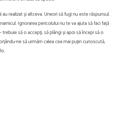
i au realizat și altceva. Uneori să fugi nu este răspunsul.
inamicul. Ignorarea pericolului nu te va ajuta să faci față
 – trebuie să o accepți, să plângi și apoi să începi să o
 forțându-ne să urmăm calea cea mai puțin cunoscută,
lo.