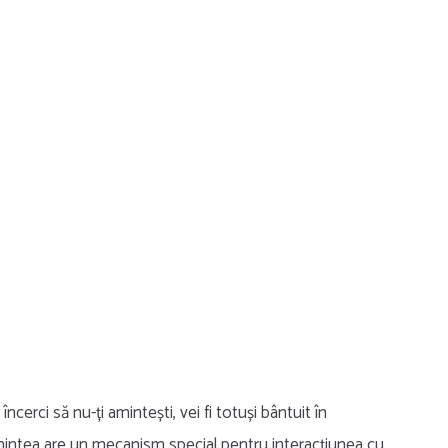
încerci să nu-ți amintești, vei fi totuși bântuit în
mintea are un mecanism special pentru interacțiunea cu