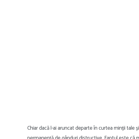
Chiar dacă l-ai aruncat departe în curtea minții tale și 
permanență de gânduri distructive. Faptul este că 