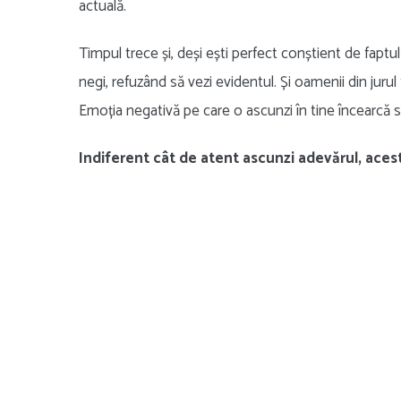
actuală.
Timpul trece și, deși ești perfect conștient de faptul 
negi, refuzând să vezi evidentul. Și oamenii din juru
Emoția negativă pe care o ascunzi în tine încearcă să
Indiferent cât de atent ascunzi adevărul, acesta