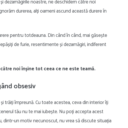
le și dezamăgirile noastre, ne deschidem către noi
ă ignorăm durerea, alți oameni ascund această durere în
durere pentru totdeauna. Din când în când, mai găsește
ășiți de furie, resentimente și dezamăgiri, indiferent
către noi înșine tot ceea ce ne este teamă.
gând obsesiv
și trăiți împreună. Cu toate acestea, ceva din interior îți
rtenerul tău nu te mai iubește. Nu poți accepta acest
ău, dintr-un motiv necunoscut, nu vrea să discute situația