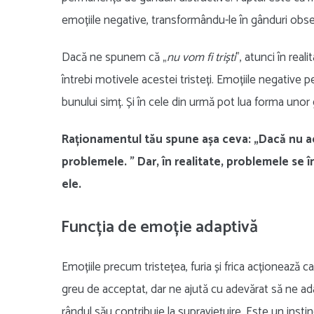
emoțiile negative, transformându-le în gânduri obse
Dacă ne spunem că „
nu vom fi triști
”, atunci în real
întrebi motivele acestei tristeți. Emoțiile negative p
bunului simț. Și în cele din urmă pot lua forma unor 
Raționamentul tău spune așa ceva: „Dacă nu acc
problemele. ” Dar, în realitate, problemele se î
ele.
Funcția de emoție adaptivă
Emoțiile precum tristețea, furia și frica acționeaz
greu de acceptat, dar ne ajută cu adevărat să ne ad
rândul său contribuie la supraviețuire. Este un insti