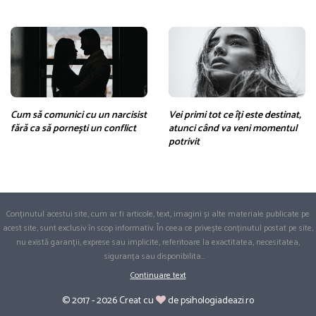
Cum să comunici cu un narcisist
Vei primi tot ce îți este destinat,
fără ca să pornești un conflict
atunci când va veni momentul
potrivit
Conținutul acestui site, cum ar fi articole, text, imagini și alte materiale publicate pe
acest site, sunt exclusiv în scop informativ. În ceea ce privește conținutul postat pe site,
nu există garanții, exprese sau implicite, referitoare la exactitatea, necesitatea,
siguranța sau disponibilita
...
Continuare text
© 2017 - 2026 Creat cu
de psihologiadeazi.ro