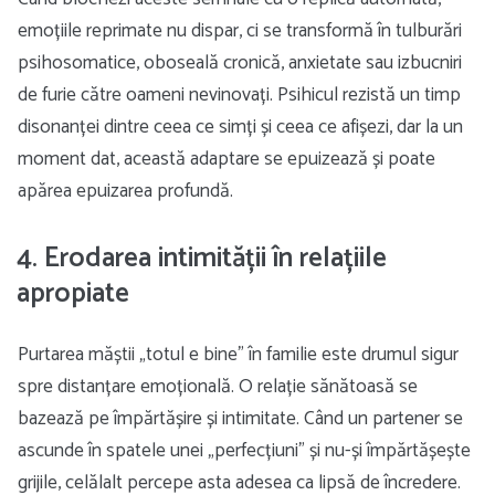
emoțiile reprimate nu dispar, ci se transformă în tulburări
psihosomatice, oboseală cronică, anxietate sau izbucniri
de furie către oameni nevinovați. Psihicul rezistă un timp
disonanței dintre ceea ce simți și ceea ce afișezi, dar la un
moment dat, această adaptare se epuizează și poate
apărea epuizarea profundă.
4. Erodarea intimității în relațiile
apropiate
Purtarea măștii „totul e bine” în familie este drumul sigur
spre distanțare emoțională. O relație sănătoasă se
bazează pe împărtășire și intimitate. Când un partener se
ascunde în spatele unei „perfecțiuni” și nu-și împărtășește
grijile, celălalt percepe asta adesea ca lipsă de încredere.