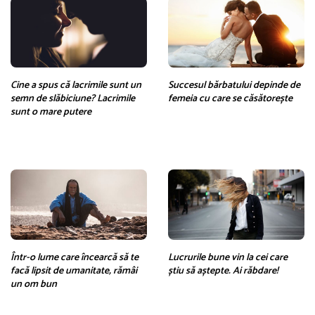
Cine a spus că lacrimile sunt un
Succesul bărbatului depinde de
semn de slăbiciune? Lacrimile
femeia cu care se căsătorește
sunt o mare putere
Într-o lume care încearcă să te
Lucrurile bune vin la cei care
facă lipsit de umanitate, rămâi
știu să aștepte. Ai răbdare!
un om bun