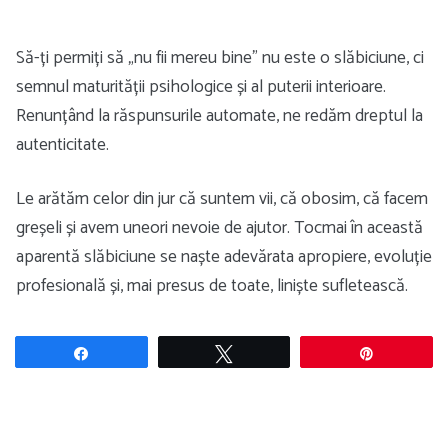
Să-ți permiți să „nu fii mereu bine” nu este o slăbiciune, ci
semnul maturității psihologice și al puterii interioare.
Renunțând la răspunsurile automate, ne redăm dreptul la
autenticitate.
Le arătăm celor din jur că suntem vii, că obosim, că facem
greșeli și avem uneori nevoie de ajutor. Tocmai în această
aparentă slăbiciune se naște adevărata apropiere, evoluție
profesională și, mai presus de toate, liniște sufletească.
Share
Tweet
Pin