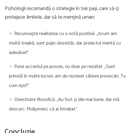
Psihologii recomandă o strategie în trei pași, care să-ți
protejeze limitele, dar să te mențină uman:
Recunoaște realitatea cu o notă pozitivă: „Acum am
multă treabă, sunt puțin obosit(ă), dar proiectul merită cu
adevărat!”.
Pune accentul pe proces, nu doar pe rezultat: „Sunt
prins(ă) în multe lucruri, am de rezolvat câteva provocări. Tu
cum ești?”
Onestitate filosofică: „Au fost și zile mai bune, dar mă
descurc. Mulțumesc că ai întrebat.”
Concluzie