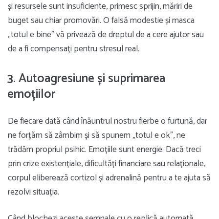
și resursele sunt insuficiente, primesc sprijin, măriri de
buget sau chiar promovări. O falsă modestie și masca
„totul e bine” vă privează de dreptul de a cere ajutor sau
de a fi compensați pentru stresul real.
3. Autoagresiune și suprimarea
emoțiilor
De fiecare dată când înăuntrul nostru fierbe o furtună, dar
ne forțăm să zâmbim și să spunem „totul e ok”, ne
trădăm propriul psihic. Emoțiile sunt energie. Dacă treci
prin crize existențiale, dificultăți financiare sau relaționale,
corpul eliberează cortizol și adrenalină pentru a te ajuta să
rezolvi situația.
Când blochezi aceste semnale cu o replică automată,