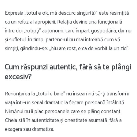
Expresia „totul e ok, mă descurc singur(ă)” este resimțită
ca un refuz al apropierii. Relația devine una funcțională
între doi „roboți” autonomi, care împart gospodăria, dar nu
și sufletul. În timp, partenerul nu mai întreabă cum vă
simțiți, gândindu-se: „Nu are rost, e ca de vorbit la un zid”.
Cum răspunzi autentic, fără să te plângi
excesiv?
Renunțarea la „totul e bine” nu înseamnă să-ți transformi
viața într-un serial dramatic la fiecare persoană întâlnită.
Nimănui nu îi plac persoanele care se plâng constant.
Cheia stă în autenticitate și onestitate asumată, fără a
exagera sau dramatiza.