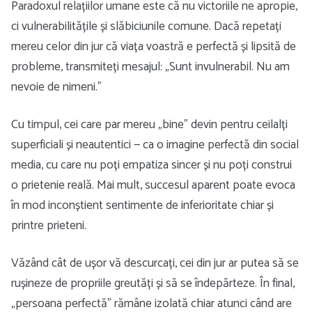
Paradoxul relațiilor umane este că nu victoriile ne apropie,
ci vulnerabilitățile și slăbiciunile comune. Dacă repetați
mereu celor din jur că viața voastră e perfectă și lipsită de
probleme, transmiteți mesajul: „Sunt invulnerabil. Nu am
nevoie de nimeni.”
Cu timpul, cei care par mereu „bine” devin pentru ceilalți
superficiali și neautentici — ca o imagine perfectă din social
media, cu care nu poți empatiza sincer și nu poți construi
o prietenie reală. Mai mult, succesul aparent poate evoca
în mod inconștient sentimente de inferioritate chiar și
printre prieteni.
Văzând cât de ușor vă descurcați, cei din jur ar putea să se
rușineze de propriile greutăți și să se îndepărteze. În final,
„persoana perfectă” rămâne izolată chiar atunci când are