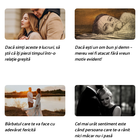
Dacă simți aceste 9 lucruri, să
Dacă ești un om bun și demn –
știi că îți pierzi timpul într-o
mereu vei fi atacat fără vreun
relație greșită
motiv evident!
Bărbatul care te va face cu
Cel mai urât sentiment este
adevărat fericită
când persoana care te-a rănit
nici măcar nu-i pasă