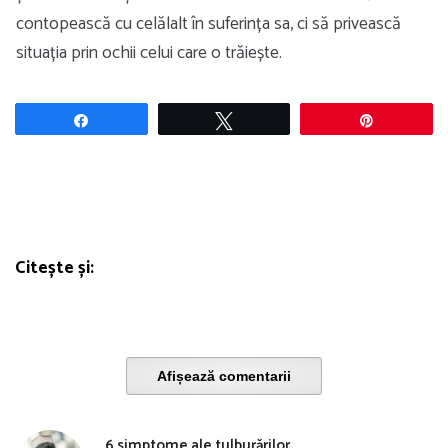
contopească cu celălalt în suferința sa, ci să privească
situația prin ochii celui care o trăiește.
Share
Tweet
Pin
Citește și:
Afișează comentarii
6 simptome ale tulburărilor