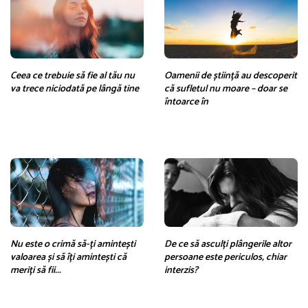
Ceea ce trebuie să fie al tău nu
Oamenii de știință au descoperit
va trece niciodată pe lângă tine
că sufletul nu moare – doar se
întoarce în
Nu este o crimă să-ți amintești
De ce să asculți plângerile altor
valoarea și să îți amintești că
persoane este periculos, chiar
meriți să fii...
interzis?