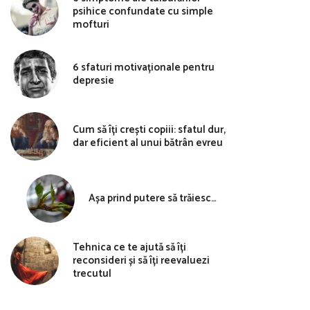
psihice confundate cu simple
mofturi
6 sfaturi motivaționale pentru
depresie
Cum să îți crești copiii: sfatul dur,
dar eficient al unui bătrân evreu
Așa prind putere să trăiesc…
Tehnica ce te ajută să îți
reconsideri și să îți reevaluezi
trecutul