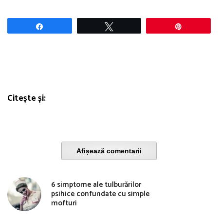
Share
Tweet
Pin
Citește și:
Afișează comentarii
6 simptome ale tulburărilor
psihice confundate cu simple
mofturi