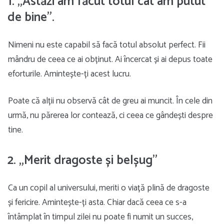
1. „Astăzi am făcut totul cât am putut
de bine”.
Nimeni nu este capabil să facă totul absolut perfect. Fii
mândru de ceea ce ai obținut. Ai încercat și ai depus toate
eforturile. Amintește-ți acest lucru.
Poate că alții nu observă cât de greu ai muncit. În cele din
urmă, nu părerea lor contează, ci ceea ce gândești despre
tine.
2. „Merit dragoste și belșug”
Ca un copil al universului, meriti o viață plină de dragoste
și fericire. Amintește-ți asta. Chiar dacă ceea ce s-a
întâmplat în timpul zilei nu poate fi numit un succes,