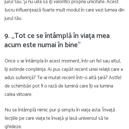
jurul tău. Și nu uita să îți valorifici propria unicitate. Acest
lucru influențează foarte mult modul în care vezi lumea din
jurul tău.
9. „Tot ce se întâmplă în viața mea
acum este numai în bine”
Orice s-ar întâmpla în acest moment, într-un fel sau altul,
îți extinde conștiința. Ai pus capăt recent unei relații care a
adus suferință? Te-ai mutat recent într-o altă țară? Astfel
de schimbări pot fi o rază de lumină care îți va lumina
calea viitoare.
Nu se întâmplă nimic pur și simplu în viața asta. Învață
lecțiile pe care viața te învață și lasă universul să te
ghideze.