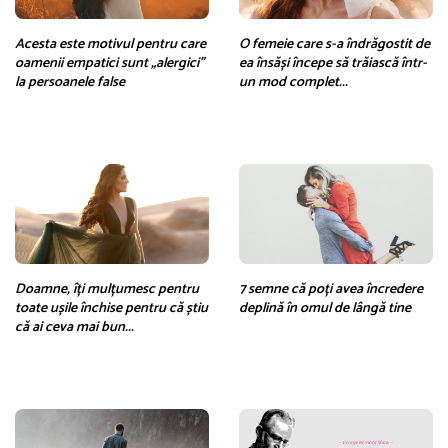
Acesta este motivul pentru care
O femeie care s-a îndrăgostit de
oamenii empatici sunt „alergici”
ea însăși începe să trăiască într-
la persoanele false
un mod complet...
Doamne, îți mulțumesc pentru
7 semne că poți avea încredere
toate ușile închise pentru că știu
deplină în omul de lângă tine
că ai ceva mai bun...