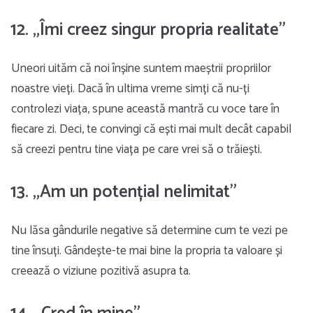
12. „Îmi creez singur propria realitate”
Uneori uităm că noi înșine suntem maeștrii propriilor
noastre vieți. Dacă în ultima vreme simți că nu-ți
controlezi viața, spune această mantră cu voce tare în
fiecare zi. Deci, te convingi că ești mai mult decât capabil
să creezi pentru tine viața pe care vrei să o trăiești.
13. „Am un potențial nelimitat”
Nu lăsa gândurile negative să determine cum te vezi pe
tine însuți. Gândește-te mai bine la propria ta valoare și
creează o viziune pozitivă asupra ta.