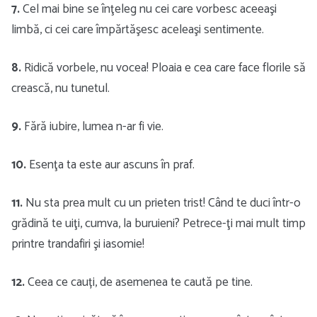
7.
Cel mai bine se înţeleg nu cei care vorbesc aceeaşi
limbă, ci cei care împărtăşesc aceleaşi sentimente.
8.
Ridică vorbele, nu vocea! Ploaia e cea care face florile să
crească, nu tunetul.
9.
Fără iubire, lumea n-ar fi vie.
10.
Esenţa ta este aur ascuns în praf.
11.
Nu sta prea mult cu un prieten trist! Când te duci într-o
grădină te uiţi, cumva, la buruieni? Petrece-ţi mai mult timp
printre trandafiri şi iasomie!
12.
Ceea ce cauți, de asemenea te caută pe tine.