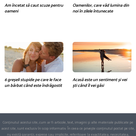
Am încetat să caut scuze pentru
Oamenilor, care văd lumina din
oameni
noi în zilele întunecate
6 greșeli stupide pe care le face
Acasă este un sentiment și vei
un bărbat când este îndrăgostit
ști când îl vei găsi
Conținutul acestui site, cum ar fi articole, text, imagini și alte materiale publicate pe
acest site, sunt exclusiv în scop informativ. În ceea ce privește conținutul postat pe site,
nu există garanții, exprese sau implicite, referitoare la exactitatea, necesitatea,