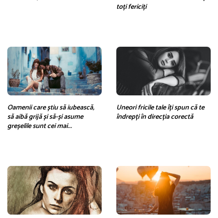
toți fericiți
Oamenii care știu să iubească,
Uneori fricile tale îți spun că te
să aibă grijă și să-și asume
îndrepți în direcția corectă
greșelile sunt cei mai...