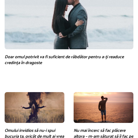
Doar omul potrivit va fi suficient de răbdător pentru a-ți readuce
credința în dragoste
Omului invidios să nu-i spui
Nu mai încerc să fac plăcere
bucuria ta, oricât de mult ai vrea
altora – m-am săturat să îi fac pe