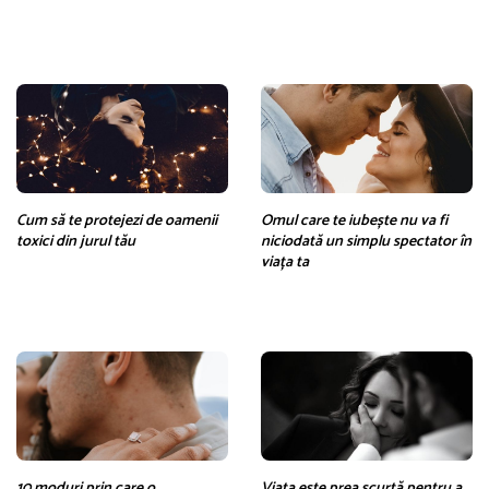
Cum să te protejezi de oamenii
Omul care te iubește nu va fi
toxici din jurul tău
niciodată un simplu spectator în
viața ta
10 moduri prin care o
Viața este prea scurtă pentru a