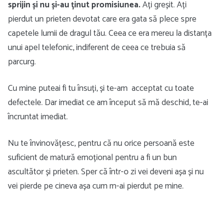
sprijin și nu și-au ținut promisiunea.
Ați greșit. Ați
pierdut un prieten devotat care era gata să plece spre
capetele lumii de dragul tău. Ceea ce era mereu la distanța
unui apel telefonic, indiferent de ceea ce trebuia să
parcurg.
Cu mine puteai fi tu însuți, și te-am acceptat cu toate
defectele. Dar imediat ce am început să mă deschid, te-ai
încruntat imediat.
Nu te învinovățesc, pentru că nu orice persoană este
suficient de matură emoțional pentru a fi un bun
ascultător și prieten. Sper că într-o zi vei deveni așa și nu
vei pierde pe cineva așa cum m-ai pierdut pe mine.