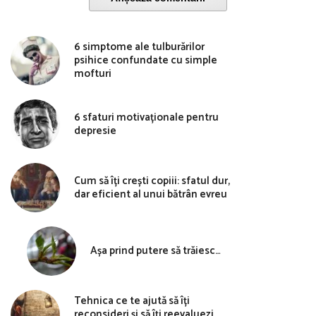
6 simptome ale tulburărilor
psihice confundate cu simple
mofturi
6 sfaturi motivaționale pentru
depresie
Cum să îți crești copiii: sfatul dur,
dar eficient al unui bătrân evreu
Așa prind putere să trăiesc…
Tehnica ce te ajută să îți
reconsideri și să îți reevaluezi