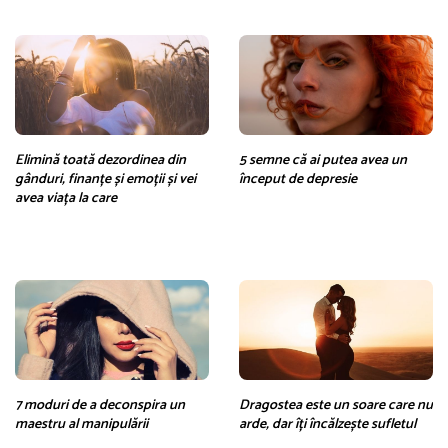
Elimină toată dezordinea din
5 semne că ai putea avea un
gânduri, finanțe și emoții și vei
început de depresie
avea viața la care
7 moduri de a deconspira un
Dragostea este un soare care nu
maestru al manipulării
arde, dar îți încălzește sufletul