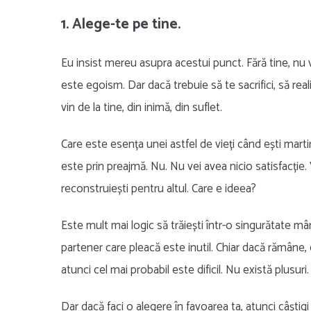
1. Alege-te pe tine.
Eu insist mereu asupra acestui punct. Fără tine, nu v
este egoism. Dar dacă trebuie să te sacrifici, să real
vin de la tine, din inimă, din suflet.
Care este esența unei astfel de vieți când ești marti
este prin preajmă. Nu. Nu vei avea nicio satisfacție. Ve
reconstruiești pentru altul. Care e ideea?
Este mult mai logic să trăiești într-o singurătate mâ
partener care pleacă este inutil. Chiar dacă rămâne,
atunci cel mai probabil este dificil. Nu există plusuri.
Dar dacă faci o alegere în favoarea ta, atunci câștigi l