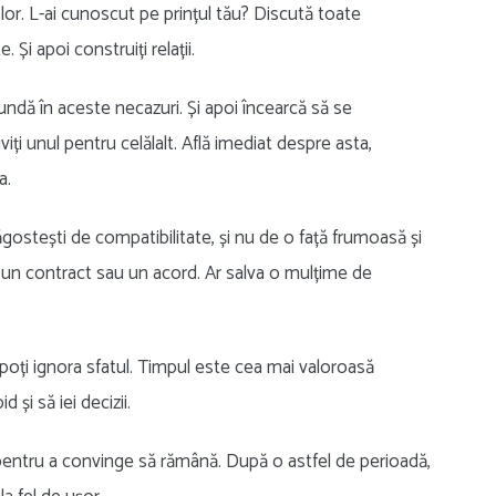
lor. L-ai cunoscut pe prințul tău? Discută toate
 Și apoi construiți relații.
undă în aceste necazuri. Și apoi încearcă să se
ți unul pentru celălalt. Află imediat despre asta,
a.
ăgostești de compatibilitate, și nu de o față frumoasă și
tă un contract sau un acord. Ar salva o mulțime de
i poți ignora sfatul. Timpul este cea mai valoroasă
 și să iei decizii.
5 pentru a convinge să rămână. După o astfel de perioadă,