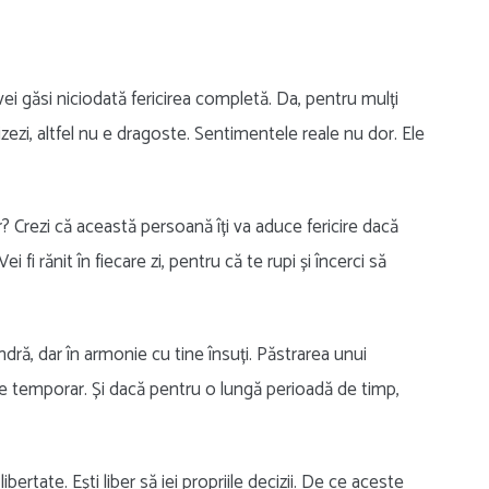
ei găsi niciodată fericirea completă. Da, pentru mulți
izezi, altfel nu e dragoste. Sentimentele reale nu dor. Ele
r? Crezi că această persoană îți va aduce fericire dacă
i fi rănit în fiecare zi, pentru că te rupi și încerci să
ndră, dar în armonie cu tine însuți. Păstrarea unui
 e temporar. Și dacă pentru o lungă perioadă de timp,
ibertate. Ești liber să iei propriile decizii. De ce aceste