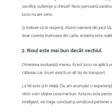
sacrificii, suferințe și chinuri? Nicio persoană sănă
lucru nu are sens.
Și trebuie să te respecți. Atunci oamenii din jurul t
doar cuvinte frumoase din carte, aceasta este reali
2. Noul este mai bun decât vechiul.
Omenirea evoluează mereu. Acest lucru se aplică o
călăreau cai. Acum există un alt tip de transport.
La fel este și în relații. Da, am acumulat o experien
viitor vom obține ceva mai bun. Asta nu este pentru
inteligent, vei trage concluzii și următorul partener va 