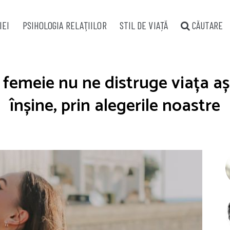
IEI
PSIHOLOGIA RELAŢIILOR
STIL DE VIAȚĂ
CĂUTARE
 femeie nu ne distruge viața 
înșine, prin alegerile noastre