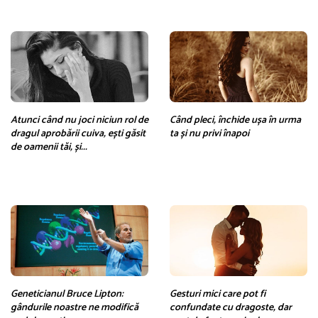
Atunci când nu joci niciun rol de
Când pleci, închide ușa în urma
dragul aprobării cuiva, ești găsit
ta și nu privi înapoi
de oamenii tăi, și...
Geneticianul Bruce Lipton:
Gesturi mici care pot fi
gândurile noastre ne modifică
confundate cu dragoste, dar