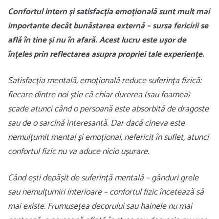
Confortul intern și satisfacția emoțională sunt mult mai
importante decât bunăstarea externă – sursa fericirii se
află în tine și nu în afară. Acest lucru este ușor de
înțeles prin reflectarea asupra propriei tale experiențe.
Satisfacția mentală, emoțională reduce suferința fizică:
fiecare dintre noi știe că chiar durerea (sau foamea)
scade atunci când o persoană este absorbită de dragoste
sau de o sarcină interesantă. Dar dacă cineva este
nemulțumit mental și emoțional, nefericit în suflet, atunci
confortul fizic nu va aduce nicio ușurare.
Când ești depășit de suferință mentală – gânduri grele
sau nemulțumiri interioare – confortul fizic încetează să
mai existe. Frumusețea decorului sau hainele nu mai