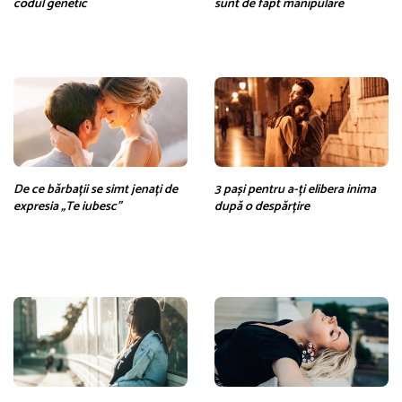
codul genetic
sunt de fapt manipulare
De ce bărbații se simt jenați de
3 pași pentru a-ți elibera inima
expresia „Te iubesc”
după o despărțire