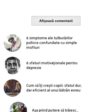
Afișează comentarii
6 simptome ale tulburărilor
psihice confundate cu simple
mofturi
6 sfaturi motivaționale pentru
depresie
Cum să îți crești copiii: sfatul dur,
dar eficient al unui bătrân evreu
Așa prind putere să trăiesc…