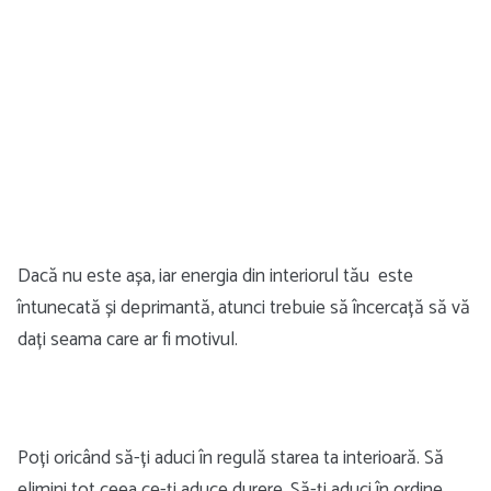
Dacă nu este așa, iar energia din interiorul tău este
întunecată și deprimantă, atunci trebuie să încercață să vă
dați seama care ar fi motivul.
Poți oricând să-ți aduci în regulă starea ta interioară. Să
elimini tot ceea ce-ți aduce durere. Să-ți aduci în ordine