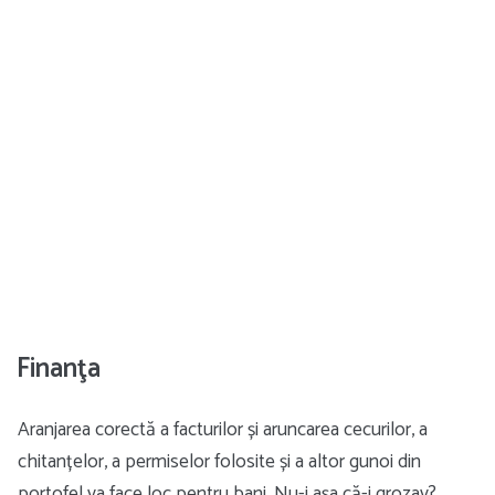
Finanţa
Aranjarea corectă a facturilor și aruncarea cecurilor, a
chitanțelor, a permiselor folosite și a altor gunoi din
portofel va face loc pentru bani. Nu-i așa că-i grozav?