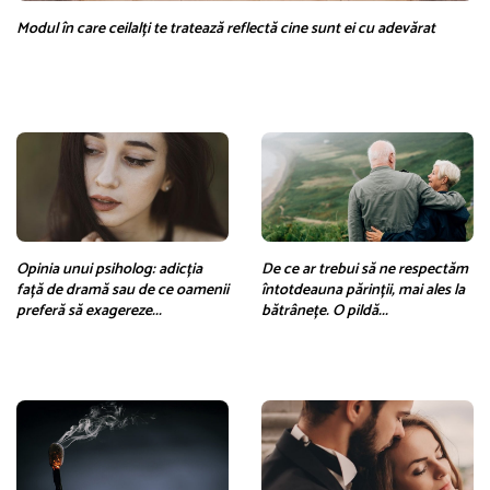
Modul în care ceilalți te tratează reflectă cine sunt ei cu adevărat
Opinia unui psiholog: adicția
De ce ar trebui să ne respectăm
față de dramă sau de ce oamenii
întotdeauna părinții, mai ales la
preferă să exagereze...
bătrânețe. O pildă...