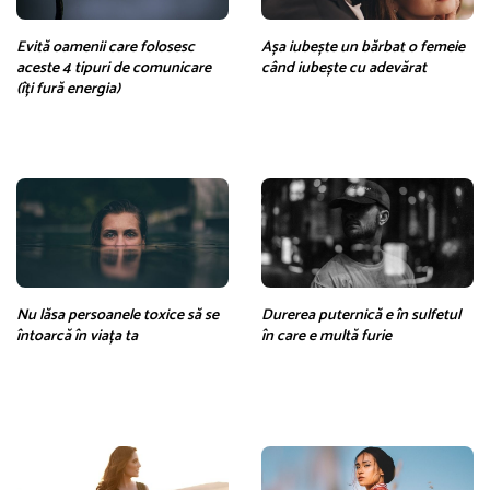
Evită oamenii care folosesc
Așa iubește un bărbat o femeie
aceste 4 tipuri de comunicare
când iubește cu adevărat
(îți fură energia)
Nu lăsa persoanele toxice să se
Durerea puternică e în sulfetul
întoarcă în viața ta
în care e multă furie