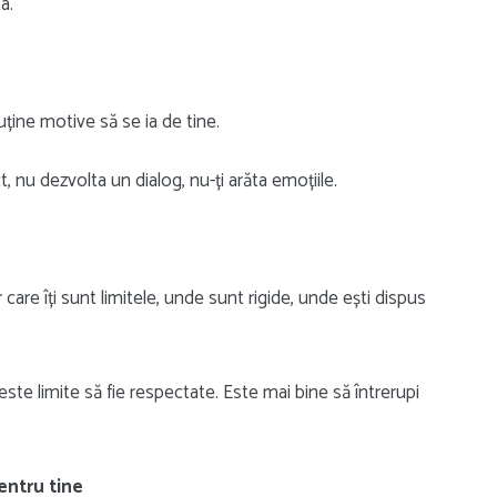
a.
puține motive să se ia de tine.
 nu dezvolta un dialog, nu-ți arăta emoțiile.
care îți sunt limitele, unde sunt rigide, unde ești dispus
este limite să fie respectate. Este mai bine să întrerupi
entru tine