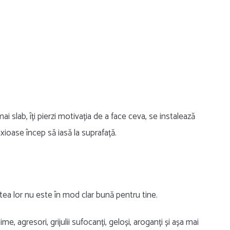
ai slab, îți pierzi motivația de a face ceva, se instalează
xioase încep să iasă la suprafață.
tea lor nu este în mod clar bună pentru tine.
time, agresori, grijulii sufocanți, geloși, aroganți și așa mai