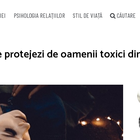
IEI
PSIHOLOGIA RELAŢIILOR
STIL DE VIAȚĂ
CĂUTARE
 protejezi de oamenii toxici din