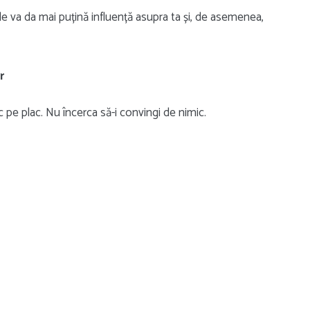
ru le va da mai puțină influență asupra ta și, de asemenea,
r
 pe plac. Nu încerca să-i convingi de nimic.