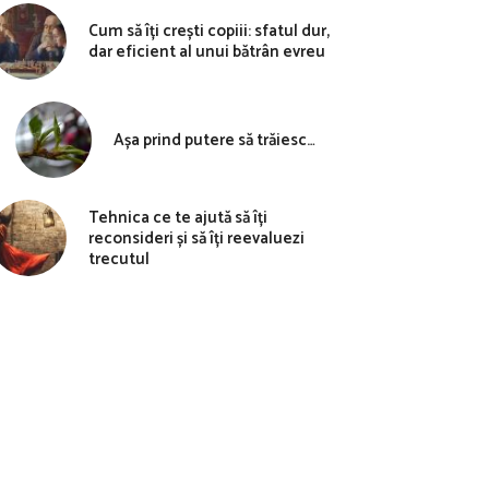
Cum să îți crești copiii: sfatul dur,
dar eficient al unui bătrân evreu
Așa prind putere să trăiesc…
Tehnica ce te ajută să îți
reconsideri și să îți reevaluezi
trecutul