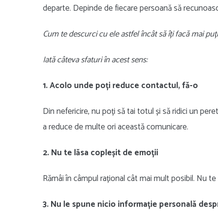
departe. Depinde de fiecare persoană să recunoască
Cum te descurci cu ele astfel încât să îți facă mai puț
Iată câteva sfaturi în acest sens:
1. Acolo unde poți reduce contactul, fă-o
Din nefericire, nu poți să tai totul și să ridici un per
a reduce de multe ori această comunicare.
2. Nu te lăsa copleșit de emoții
Rămâi în câmpul rațional cât mai mult posibil. Nu te
3. Nu le spune nicio informație personală desp