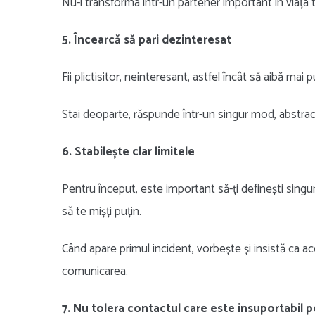
Nu-i transforma într-un partener important în viața t
5. Încearcă să pari dezinteresat
Fii plictisitor, neinteresant, astfel încât să aibă mai 
Stai deoparte, răspunde într-un singur mod, abstract,
6. Stabilește clar limitele
Pentru început, este important să-ți definești singur 
să te mișți puțin.
Când apare primul incident, vorbește și insistă ca ac
comunicarea.
7. Nu tolera contactul care este insuportabil p