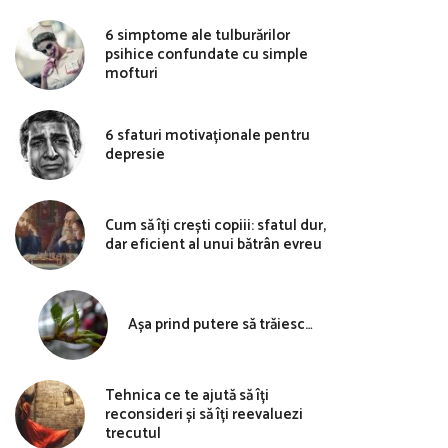
6 simptome ale tulburărilor
psihice confundate cu simple
mofturi
6 sfaturi motivaționale pentru
depresie
Cum să îți crești copiii: sfatul dur,
dar eficient al unui bătrân evreu
Așa prind putere să trăiesc…
Tehnica ce te ajută să îți
reconsideri și să îți reevaluezi
trecutul