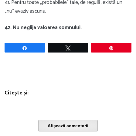
41. Pentru toate „probabilele” tale, de regulă, există un
„nu” evaziv ascuns.
42. Nu neglija valoarea somnului.
Share
Tweet
Pin
Citește și:
Afișează comentarii