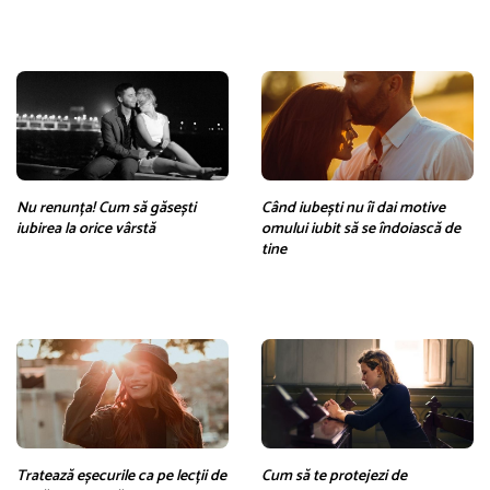
Nu renunța! Cum să găsești
Când iubești nu îi dai motive
iubirea la orice vârstă
omului iubit să se îndoiască de
tine
Tratează eșecurile ca pe lecții de
Cum să te protejezi de