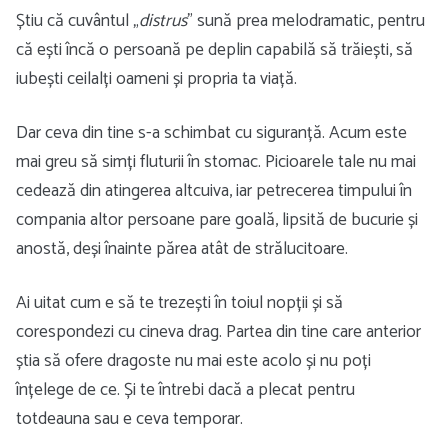
Știu că cuvântul „
distrus
” sună prea melodramatic, pentru
că ești încă o persoană pe deplin capabilă să trăiești, să
iubești ceilalți oameni și propria ta viață.
Dar ceva din tine s-a schimbat cu siguranță. Acum este
mai greu să simți fluturii în stomac. Picioarele tale nu mai
cedează din atingerea altcuiva, iar petrecerea timpului în
compania altor persoane pare goală, lipsită de bucurie și
anostă, deși înainte părea atât de strălucitoare.
Ai uitat cum e să te trezești în toiul nopții și să
corespondezi cu cineva drag. Partea din tine care anterior
știa să ofere dragoste nu mai este acolo și nu poți
înțelege de ce. Și te întrebi dacă a plecat pentru
totdeauna sau e ceva temporar.