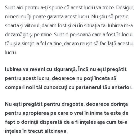
Sunt aici pentru a-ți spune că acest lucru va trece. Desigur,
nimeni nu îți poate garanta acest lucru. Nu știu să prezic
soarta și viitorul, dar am fost și eu în situația ta. Iubirea m-a
dezamăgit și pe mine. Sunt o persoană care a fost în locul
tău și a simțit la fel ca tine, dar am reușit să fac față acestui
lucru.
Iubirea va reveni cu siguranță. Încă nu ești pregătit
pentru acest lucru, deoarece nu poți înceta să
compari noii tăi cunoscuți cu partenerul tău anterior.
Nu ești pregătit pentru dragoste, deoarece dorința
pentru apropierea pe care o vrei în inima ta este de
fapt o dorință disperată de a fi înțeles așa cum te-a
înțeles în trecut altcineva.