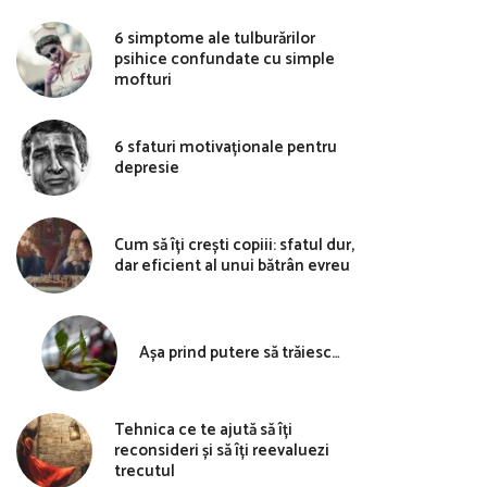
6 simptome ale tulburărilor
psihice confundate cu simple
mofturi
6 sfaturi motivaționale pentru
depresie
Cum să îți crești copiii: sfatul dur,
dar eficient al unui bătrân evreu
Așa prind putere să trăiesc…
Tehnica ce te ajută să îți
reconsideri și să îți reevaluezi
trecutul