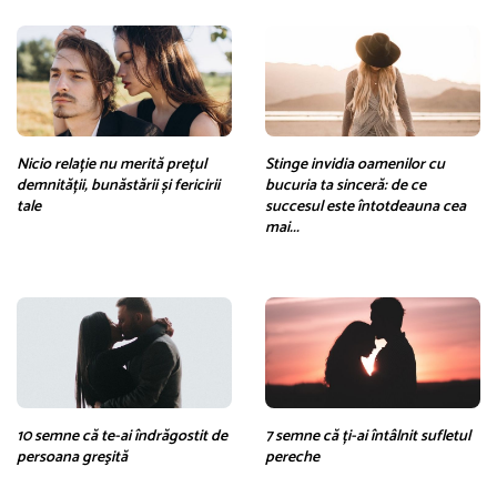
Nicio relație nu merită prețul
Stinge invidia oamenilor cu
demnității, bunăstării și fericirii
bucuria ta sinceră: de ce
tale
succesul este întotdeauna cea
mai...
10 semne că te-ai îndrăgostit de
7 semne că ți-ai întâlnit sufletul
persoana greşită
pereche