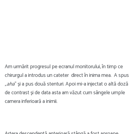
Am urmărit progresul pe ecranul monitorului, în timp ce
chirurgul a introdus un cateter direct în inima mea. A spus
„
aha
” și a pus două stenturi. Apoi mi-a injectat o altă doză
de contrast și de data asta am văzut cum sângele umple
camera inferioară a inimii.
Artera descendentă anterioară stângă a fost aproape