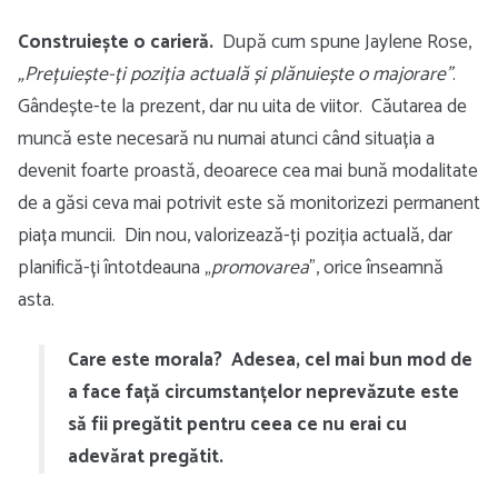
Construiește o carieră.
După cum spune Jaylene Rose,
„Prețuiește-ți poziția actuală și plănuiește o majorare”
.
Gândește-te la prezent, dar nu uita de viitor. Căutarea de
muncă este necesară nu numai atunci când situația a
devenit foarte proastă, deoarece cea mai bună modalitate
de a găsi ceva mai potrivit este să monitorizezi permanent
piața muncii. Din nou, valorizează-ți poziția actuală, dar
planifică-ți întotdeauna „
promovarea
”, orice înseamnă
asta.
Care este morala? Adesea, cel mai bun mod de
a face față circumstanțelor neprevăzute este
să fii pregătit pentru ceea ce nu erai cu
adevărat pregătit.