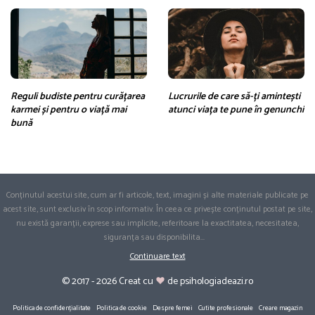
Reguli budiste pentru curățarea
Lucrurile de care să-ți amintești
karmei și pentru o viață mai
atunci viața te pune în genunchi
bună
Conținutul acestui site, cum ar fi articole, text, imagini și alte materiale publicate pe
acest site, sunt exclusiv în scop informativ. În ceea ce privește conținutul postat pe site,
nu există garanții, exprese sau implicite, referitoare la exactitatea, necesitatea,
siguranța sau disponibilita
...
Continuare text
© 2017 - 2026 Creat cu
de psihologiadeazi.ro
Politica de confidențialitate
Politica de cookie
Despre femei
Cutite profesionale
Creare magazin