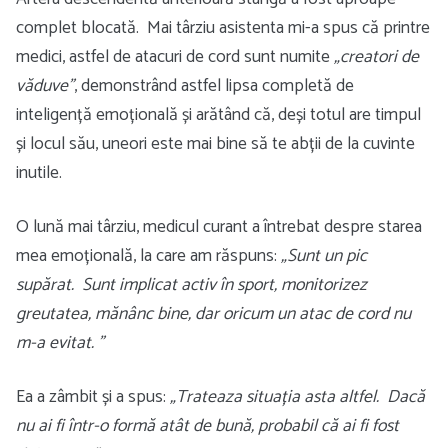
complet blocată. Mai târziu asistenta mi-a spus că printre
medici, astfel de atacuri de cord sunt numite
„creatori de
văduve”
, demonstrând astfel lipsa completă de
inteligență emoțională și arătând că, deși totul are timpul
și locul său, uneori este mai bine să te abții de la cuvinte
inutile.
O lună mai târziu, medicul curant a întrebat despre starea
mea emoțională, la care am răspuns:
„Sunt un pic
supărat. Sunt implicat activ în sport, monitorizez
greutatea, mănânc bine, dar oricum un atac de cord nu
m-a evitat. ”
Ea a zâmbit și a spus:
„Trateaza situația asta altfel. Dacă
nu ai fi într-o formă atât de bună, probabil că ai fi fost