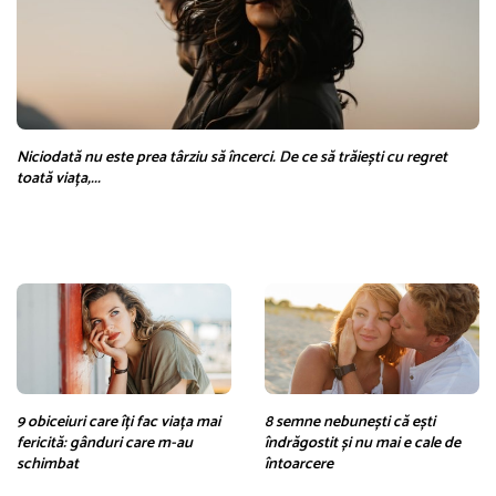
Niciodată nu este prea târziu să încerci. De ce să trăiești cu regret
toată viața,...
9 obiceiuri care îți fac viața mai
8 semne nebunești că ești
fericită: gânduri care m-au
îndrăgostit și nu mai e cale de
schimbat
întoarcere