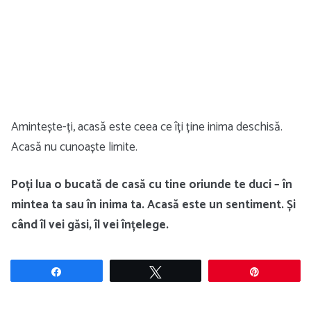
Amintește-ți, acasă este ceea ce îți ține inima deschisă.
Acasă nu cunoaște limite.
Poți lua o bucată de casă cu tine oriunde te duci – în
mintea ta sau în inima ta. Acasă este un sentiment. Și
când îl vei găsi, îl vei înțelege.
Share
Tweet
Pin