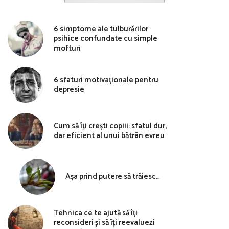
6 simptome ale tulburărilor
psihice confundate cu simple
mofturi
6 sfaturi motivaționale pentru
depresie
Cum să îți crești copiii: sfatul dur,
dar eficient al unui bătrân evreu
Așa prind putere să trăiesc…
Tehnica ce te ajută să îți
reconsideri și să îți reevaluezi