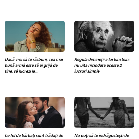
Dacă vrei să te răzbuni, cea mai
Regula dimineții a lui Einstein:
bună armă este să ai grijă de
nu uita niciodata aceste 2
tine, să lucrezi la...
lucruri simple
Ce fel de bărbați sunt trădați de
Nu poți să te îndrăgostești de