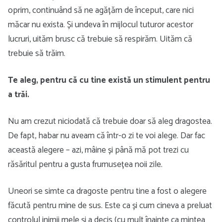
oprim, continuând să ne agățăm de început, care nici
măcar nu exista. Și undeva în mijlocul tuturor acestor
lucruri, uităm brusc că trebuie să respirăm. Uităm că
trebuie să trăim.
Te aleg, pentru că cu tine există un stimulent pentru
a trăi.
Nu am crezut niciodată că trebuie doar să aleg dragostea.
De fapt, habar nu aveam că într-o zi te voi alege. Dar fac
această alegere – azi, mâine și până mă pot trezi cu
răsăritul pentru a gusta frumusețea noii zile.
Uneori se simte ca dragoste pentru tine a fost o alegere
făcută pentru mine de sus. Este ca și cum cineva a preluat
controlul inimii mele și a decis (cu mult înainte ca mintea