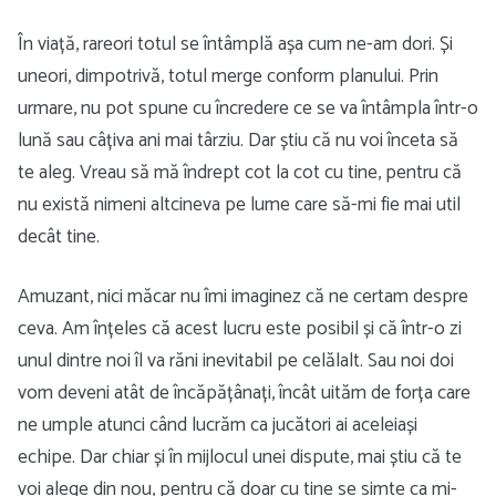
În viață, rareori totul se întâmplă așa cum ne-am dori. Și
uneori, dimpotrivă, totul merge conform planului. Prin
urmare, nu pot spune cu încredere ce se va întâmpla într-o
lună sau câțiva ani mai târziu. Dar știu că nu voi înceta să
te aleg. Vreau să mă îndrept cot la cot cu tine, pentru că
nu există nimeni altcineva pe lume care să-mi fie mai util
decât tine.
Amuzant, nici măcar nu îmi imaginez că ne certam despre
ceva. Am înțeles că acest lucru este posibil și că într-o zi
unul dintre noi îl va răni inevitabil pe celălalt. Sau noi doi
vom deveni atât de încăpățânați, încât uităm de forța care
ne umple atunci când lucrăm ca jucători ai aceleiași
echipe. Dar chiar și în mijlocul unei dispute, mai știu că te
voi alege din nou, pentru că doar cu tine se simte ca mi-