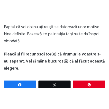
Faptul că voi doi nu ați reușit se datorează unor motive
bine definite. Bazează-te pe intuiția ta și nu te da înapoi
niciodată.
Pleacă și fii recunoscător(e) că drumurile voastre s-
au separat. Vei rămâne bucuros(ă) că ai făcut această
alegere.
Share
Tweet
Pin