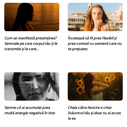
Cum se manifestă presimțirea?
Încetează să fii prea flexibil și
Semnale pe care corpul tău ți le
prea comod cu oamenii care nu
transmite și la care...
te prețuiesc
Semne că ai acumulat prea
Cheia către fericire e chiar
multă energie negativă în tine
înăuntrul tău și doar tu ai acces
la ea