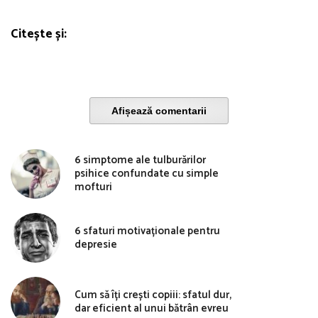
Citește și:
Afișează comentarii
6 simptome ale tulburărilor
psihice confundate cu simple
mofturi
6 sfaturi motivaționale pentru
depresie
Cum să îți crești copiii: sfatul dur,
dar eficient al unui bătrân evreu