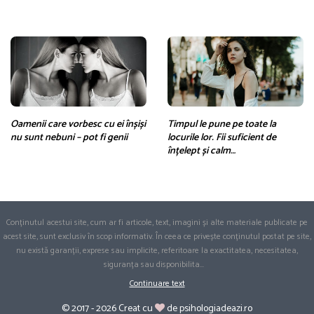
Oamenii care vorbesc cu ei înșiși
Timpul le pune pe toate la
nu sunt nebuni – pot fi genii
locurile lor. Fii suficient de
înțelept și calm…
Conținutul acestui site, cum ar fi articole, text, imagini și alte materiale publicate pe
acest site, sunt exclusiv în scop informativ. În ceea ce privește conținutul postat pe site,
nu există garanții, exprese sau implicite, referitoare la exactitatea, necesitatea,
siguranța sau disponibilita
...
Continuare text
© 2017 - 2026 Creat cu
de psihologiadeazi.ro