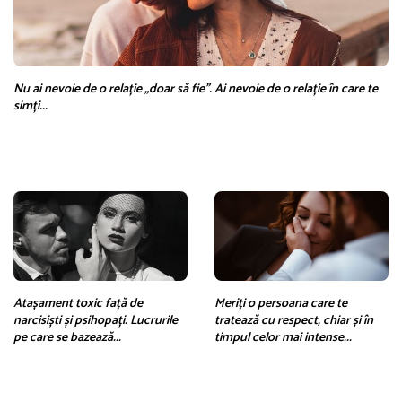
Nu ai nevoie de o relație „doar să fie”. Ai nevoie de o relație în care te
simți...
Atașament toxic față de
Meriți o persoana care te
narcisiști ​​și psihopați. Lucrurile
tratează cu respect, chiar și în
pe care se bazează...
timpul celor mai intense...