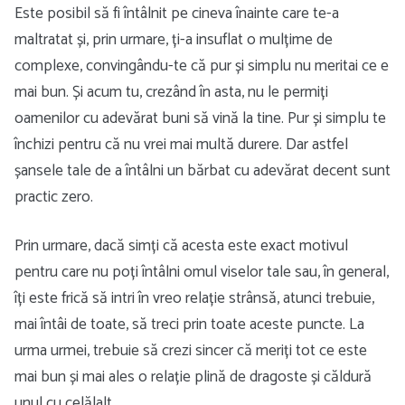
Este posibil să fi întâlnit pe cineva înainte care te-a
maltratat și, prin urmare, ți-a insuflat o mulțime de
complexe, convingându-te că pur și simplu nu meritai ce e
mai bun. Și acum tu, crezând în asta, nu le permiți
oamenilor cu adevărat buni să vină la tine. Pur și simplu te
închizi pentru că nu vrei mai multă durere. Dar astfel
șansele tale de a întâlni un bărbat cu adevărat decent sunt
practic zero.
Prin urmare, dacă simți că acesta este exact motivul
pentru care nu poți întâlni omul viselor tale sau, în general,
îți este frică să intri în vreo relație strânsă, atunci trebuie,
mai întâi de toate, să treci prin toate aceste puncte. La
urma urmei, trebuie să crezi sincer că meriți tot ce este
mai bun și mai ales o relație plină de dragoste și căldură
unul cu celălalt.