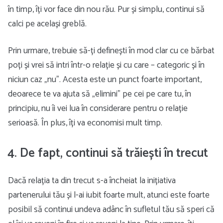
în timp, îți vor face din nou rău. Pur și simplu, continui să
calci pe același greblă.
Prin urmare, trebuie să-ți definești în mod clar cu ce bărbat
poți și vrei să intri într-o relație și cu care – categoric și în
niciun caz „nu”. Acesta este un punct foarte important,
deoarece te va ajuta să „elimini” pe cei pe care tu, în
principiu, nu îi vei lua în considerare pentru o relație
serioasă. În plus, îți va economisi mult timp.
4. De fapt, continui să trăiești în trecut
Dacă relația ta din trecut s-a încheiat la inițiativa
partenerului tău și l-ai iubit foarte mult, atunci este foarte
posibil să continui undeva adânc în sufletul tău să speri că