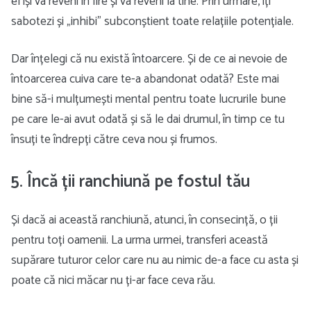
el își va reveni în fire și va reveni la tine. Prin urmare, îți
sabotezi și „inhibi” subconștient toate relațiile potențiale.
Dar înțelegi că nu există întoarcere. Și de ce ai nevoie de
întoarcerea cuiva care te-a abandonat odată? Este mai
bine să-i mulțumești mental pentru toate lucrurile bune
pe care le-ai avut odată și să le dai drumul, în timp ce tu
însuți te îndrepți către ceva nou și frumos.
5. Încă ții ranchiună pe fostul tău
Și dacă ai această ranchiună, atunci, în consecință, o ții
pentru toți oamenii. La urma urmei, transferi această
supărare tuturor celor care nu au nimic de-a face cu asta și
poate că nici măcar nu ți-ar face ceva rău.