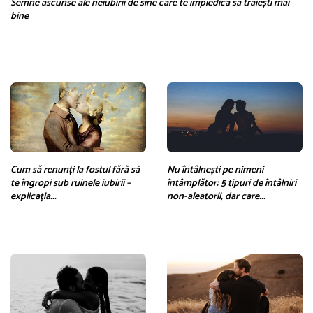
Semne ascunse ale neiubirii de sine care te împiedică să trăiești mai
bine
Cum să renunți la fostul fără să
Nu întâlnești pe nimeni
te îngropi sub ruinele iubirii –
întâmplător: 5 tipuri de întâlniri
explicația...
non-aleatorii, dar care...