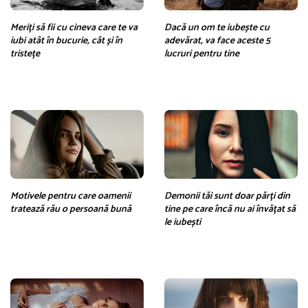
Meriți să fii cu cineva care te va
Dacă un om te iubește cu
iubi atât în ​​bucurie, cât și în
adevărat, va face aceste 5
tristețe
lucruri pentru tine
Motivele pentru care oamenii
Demonii tăi sunt doar părți din
tratează rău o persoană bună
tine pe care încă nu ai învățat să
le iubești