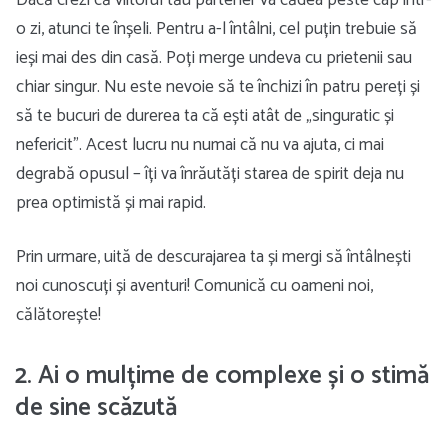
Dacă crezi că viitorul tău partener va cădea peste cap într-
o zi, atunci te înșeli. Pentru a-l întâlni, cel puțin trebuie să
ieși mai des din casă. Poți merge undeva cu prietenii sau
chiar singur. Nu este nevoie să te închizi în patru pereți și
să te bucuri de durerea ta că ești atât de „singuratic și
nefericit”. Acest lucru nu numai că nu va ajuta, ci mai
degrabă opusul – îți va înrăutăți starea de spirit deja nu
prea optimistă și mai rapid.
Prin urmare, uită de descurajarea ta și mergi să întâlnești
noi cunoscuți și aventuri! Comunică cu oameni noi,
călătorește!
2. Ai o mulțime de complexe și o stimă
de sine scăzută