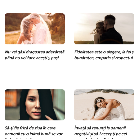
Nu vei găsi dragostea adevărată
Fidelitatea este o alegere, la fel și
până nu vei face acești 5 pași
bunătatea, empatia și respectul.
Să-ți fie frică de ziua în care
Învață să renunți la oamenii
oamenii cu o inimă bună se vor
negativi și să-i accepți pe cei