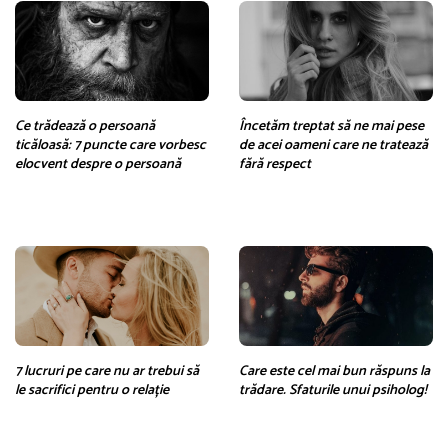
Ce trădează o persoană
Încetăm treptat să ne mai pese
ticăloasă: 7 puncte care vorbesc
de acei oameni care ne tratează
elocvent despre o persoană
fără respect
7 lucruri pe care nu ar trebui să
Care este cel mai bun răspuns la
le sacrifici pentru o relație
trădare. Sfaturile unui psiholog!