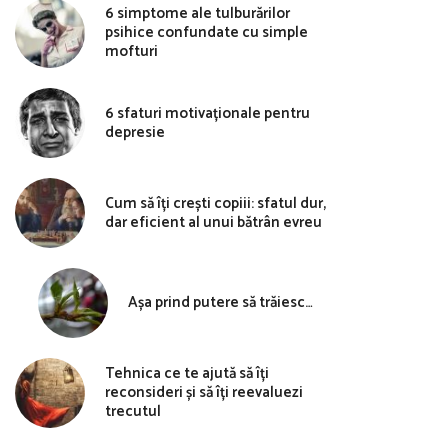
6 simptome ale tulburărilor
psihice confundate cu simple
mofturi
6 sfaturi motivaționale pentru
depresie
Cum să îți crești copiii: sfatul dur,
dar eficient al unui bătrân evreu
Așa prind putere să trăiesc…
Tehnica ce te ajută să îți
reconsideri și să îți reevaluezi
trecutul