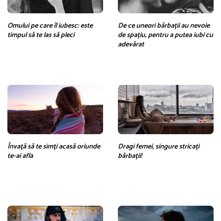
Omului pe care îl iubesc: este
De ce uneori bărbații au nevoie
timpul să te las să pleci
de spațiu, pentru a putea iubi cu
adevărat
Învață să te simți acasă oriunde
Dragi femei, singure stricați
te-ai afla
bărbații!