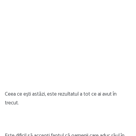
Ceea ce ești astăzi, este rezultatul a tot ce ai avut în
trecut.
Este dificil să accepți faptul că oamenii care aduc răul în