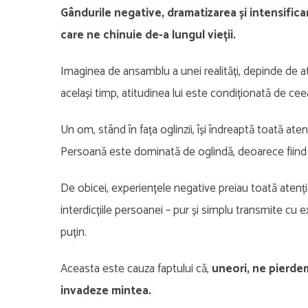
Gândurile negative, dramatizarea și intensifica
care ne chinuie de-a lungul vieții.
Imaginea de ansamblu a unei realități, depinde de at
același timp, atitudinea lui este condiționată de ceea
Un om, stând în fața oglinzii, își îndreaptă toată ate
Persoană este dominată de oglindă, deoarece fiind sunt
De obicei, experiențele negative preiau toată atenț
interdicțiile persoanei – pur și simplu transmite cu e
puțin.
Aceasta este cauza faptului că,
uneori, ne pierde
invadeze mintea.