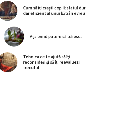
Cum să îți crești copiii: sfatul dur,
dar eficient al unui bătrân evreu
Așa prind putere să trăiesc…
Tehnica ce te ajută să îți
reconsideri și să îți reevaluezi
trecutul