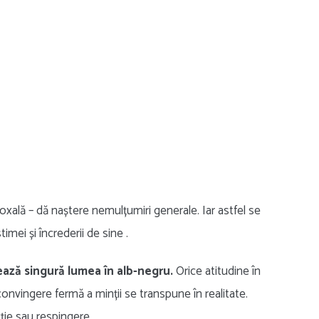
xală – dă naștere nemulțumiri generale. Iar astfel se
imei și încrederii de sine .
ează singură lumea în alb-negru.
Orice atitudine în
 convingere fermă a minții se transpune în realitate.
ție sau respingere.