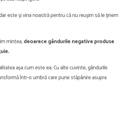
dar este și vina noastră pentru că nu reușim să le ținem
zim mintea,
deoarece gândurile negative produse
țuie.
alitatea așa cum este ea. Cu alte cuvinte, gândurile
e transformă într-o umbră care pune stăpânire asupra