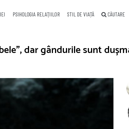
IEI
PSIHOLOGIA RELAŢIILOR
STIL DE VIAȚĂ
CĂUTARE
bele”, dar gândurile sunt dușma