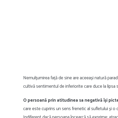
Nemulțumirea față de sine are aceeași natură parado
cultivă sentimentul de inferiorite care duce la lipsa st
O persoană prin atitudinea sa negativă își pict
care este cuprins un sens frenetic al sufletului și o
Indiferent dacă persoana încearcă să exprime: atrac