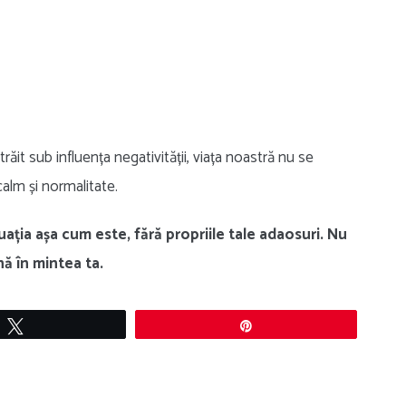
răit sub influența negativității, viața noastră nu se
calm și normalitate.
uația așa cum este, fără propriile tale adaosuri. Nu
ă în mintea ta.
Tweet
Pin