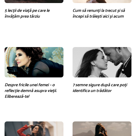
5 lecții de viață pe care le
Cum să renunți la trecut și să
învățăm prea târziu
începi să trăiești aici și acum
Despre fricile unei femei – o
7 semne sigure după care poți
reflecție demnă asupra vieții.
identifica un trădător
Eliberează-te!