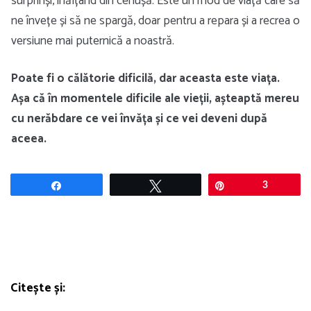
surprinși, înălțând din cenușă. Este un mod de viață care să
ne învețe și să ne spargă, doar pentru a repara și a recrea o
versiune mai puternică a noastră.
Poate fi o călătorie dificilă, dar aceasta este viața.
Așa că în momentele dificile ale vieții, așteaptă mereu
cu nerăbdare ce vei învăța și ce vei deveni după
aceea.
Share
Tweet
Pin
3
Citește și: