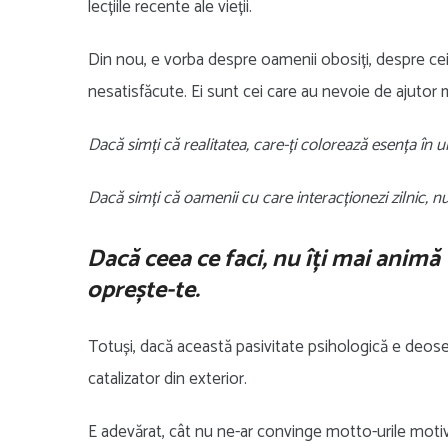
lecțiile recente ale vieții.
Din nou, e vorba despre oamenii obosiți, despre cei 
nesatisfăcute. Ei sunt cei care au nevoie de ajutor m
Dacă simți că realitatea, care-ți colorează esența în 
Dacă simți că oamenii cu care interacționezi zilnic, nu
Dacă ceea ce faci, nu îți mai animă 
oprește-te.
Totuși, dacă această pasivitate psihologică e deoseb
catalizator din exterior.
E adevărat, cât nu ne-ar convinge motto-urile mot