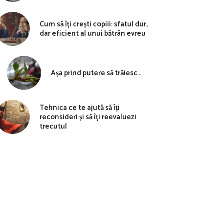
Cum să îți crești copiii: sfatul dur,
dar eficient al unui bătrân evreu
Așa prind putere să trăiesc…
Tehnica ce te ajută să îți
reconsideri și să îți reevaluezi
trecutul