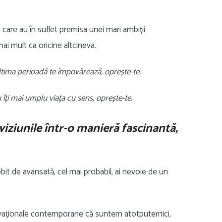
care au în suflet premisa unei mari ambiții
ai mult ca oricine altcineva.
ultima perioadă te împovărează, oprește-te.
 îți mai umplu viața cu sens, oprește-te.
viziunile într-o manieră fascinantă,
it de avansată, cel mai probabil, ai nevoie de un
ivaționale contemporane că suntem atotputernici,