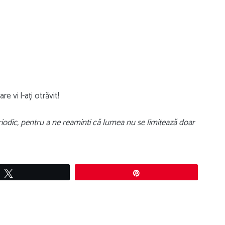
e vi l-ați otrăvit!
riodic, pentru a ne reaminti că lumea nu se limitează doar
Tweet
Pin