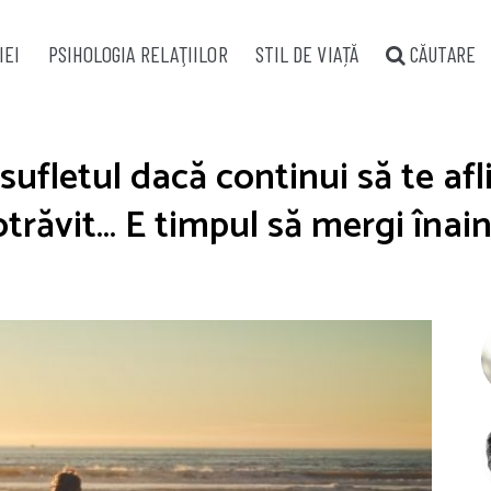
IEI
PSIHOLOGIA RELAŢIILOR
STIL DE VIAȚĂ
CĂUTARE
sufletul dacă continui să te afli 
otrăvit… E timpul să mergi înain