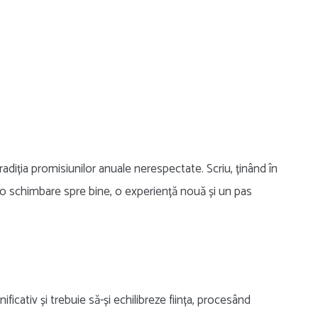
 tradiția promisiunilor anuale nerespectate. Scriu, ținând în
 o schimbare spre bine, o experiență nouă și un pas
icativ și trebuie să-și echilibreze ființa, procesând