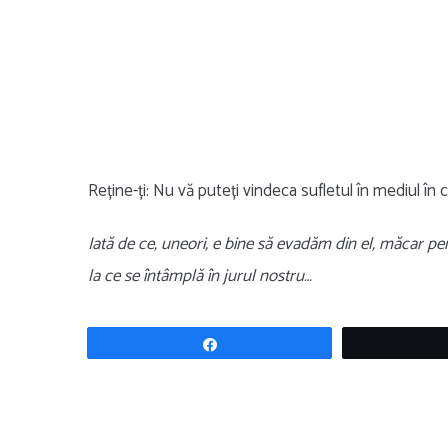
Reține-ți: Nu vă puteți vindeca sufletul în mediul în car
Iată de ce, uneori, e bine să evadăm din el, măcar pe
la ce se întâmplă în jurul nostru…
Share