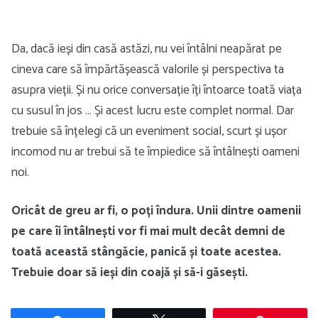
Da, dacă ieși din casă astăzi, nu vei întâlni neapărat pe
cineva care să împărtășească valorile și perspectiva ta
asupra vieții. Și nu orice conversație îți întoarce toată viața
cu susul în jos … Și acest lucru este complet normal. Dar
trebuie să înțelegi că un eveniment social, scurt și ușor
incomod nu ar trebui să te împiedice să întâlnești oameni
noi.
Oricât de greu ar fi, o poți îndura. Unii dintre oamenii
pe care îi întâlnești vor fi mai mult decât demni de
toată această stângăcie, panică și toate acestea.
Trebuie doar să ieși din coajă și să-i găsești.