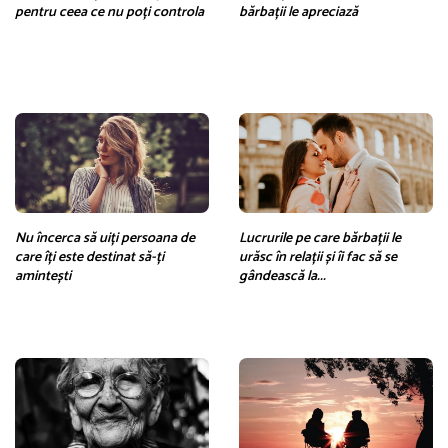
pentru ceea ce nu poți controla
bărbații le apreciază
Nu încerca să uiți persoana de
Lucrurile pe care bărbații le
care îți este destinat să-ți
urăsc în relații și îi fac să se
amintești
gândească la...