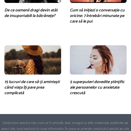
De ce oamenii dragi devin atât
Cum să inițiezi o conversație cu
de insuportabili la bătrânețe?
oricine: 7 întrebări minunate pe
care să le pui
15 lucruri de care să-ți amintești
5 superputeri dovedite științific
când viața îți pare prea
ale persoanelor cu anxietate
complicată
crescută
Conținutul acestui site, cum ar fi articole, text, imagini și alte materiale publicate pe
acest site, sunt exclusiv în scop informativ. În ceea ce privește conținutul postat pe site,