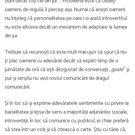
buni decât toți cei din jur … Problema este că ceilalți
oameni, de regulă, îi percep așa. Numai că acești oameni
nu înțeleg că personalitatea pe care i-o arată introvertitul
nu este altceva decât un mecanism de adaptare la lumea
din jur.
Trebuie să recunoști că este mult mai ușor să spui că nu-
ți plac oamenii cu adevărat decât să explici timp de o
jumătate de oră că ești dezgustat de conversații „
goale
” și
pur și simplu nu vezi rostul comunicării de dragul
comunicării.
Și în loc să-și exprime adevăratele sentimente cu privire la
banalitatea și lipsa de sens a majorității adunărilor sociale,
introvertiții, în loc să comunice cu publicul, ei chiar preferă
să stea într-un colț și să citească o carte. Știu cu tărie că,