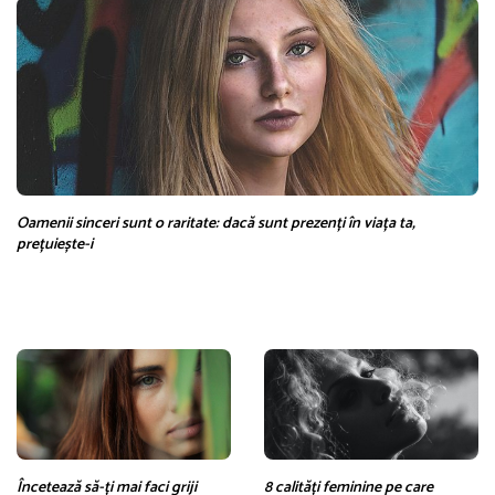
Oamenii sinceri sunt o raritate: dacă sunt prezenți în viața ta,
prețuiește-i
Încetează să-ți mai faci griji
8 calități feminine pe care