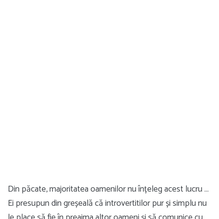
Din păcate, majoritatea oamenilor nu înțeleg acest lucru …
Ei presupun din greșeală că introvertitilor pur și simplu nu
le place să fie în preajma altor oameni și să comunice cu