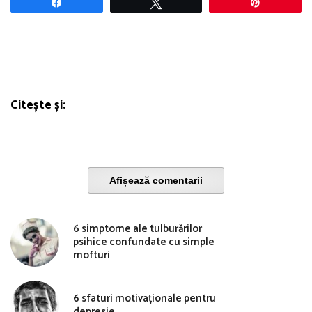
Share
Tweet
Pin
Citește și:
Afișează comentarii
6 simptome ale tulburărilor
psihice confundate cu simple
mofturi
6 sfaturi motivaționale pentru
depresie