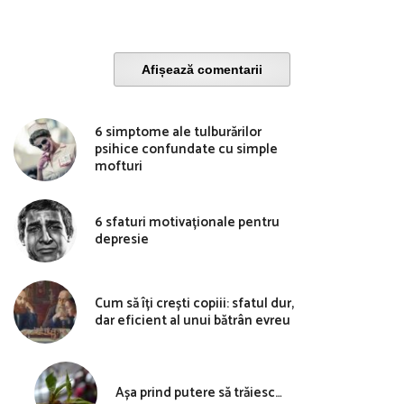
Afișează comentarii
6 simptome ale tulburărilor
psihice confundate cu simple
mofturi
6 sfaturi motivaționale pentru
depresie
Cum să îți crești copiii: sfatul dur,
dar eficient al unui bătrân evreu
Așa prind putere să trăiesc…