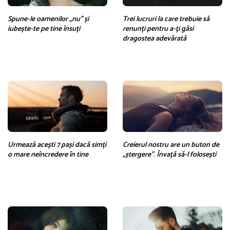
Spune-le oamenilor „nu” și
Trei lucruri la care trebuie să
iubește-te pe tine însuți
renunți pentru a-ți găsi
dragostea adevărată
Urmează acești 7 pași dacă simți
Creierul nostru are un buton de
o mare neîncredere în tine
„ștergere”. Învață să-l folosești