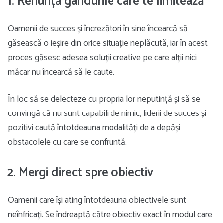
1. Renunță gândurile care te limitează
Oamenii de succes și încrezători în sine încearcă să
găsească o ieșire din orice situație neplăcută, iar în acest
proces găsesc adesea soluții creative pe care alții nici
măcar nu încearcă să le caute.
În loc să se delecteze cu propria lor neputință și să se
convingă că nu sunt capabili de nimic, liderii de succes și
pozitivi caută întotdeauna modalități de a depăși
obstacolele cu care se confruntă.
2. Mergi direct spre obiectiv
Oamenii care își ating întotdeauna obiectivele sunt
neînfricați. Se îndreaptă către obiectiv exact în modul care