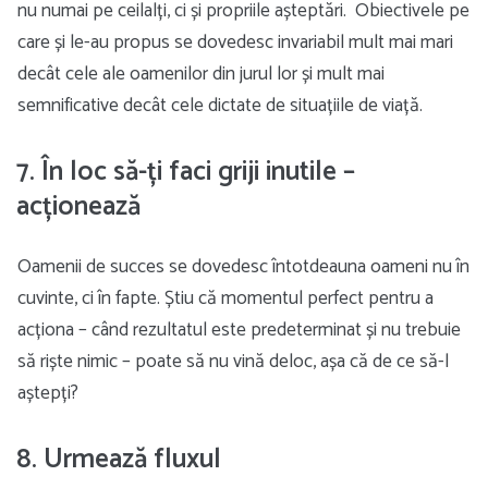
nu numai pe ceilalți, ci și propriile așteptări. Obiectivele pe
care și le-au propus se dovedesc invariabil mult mai mari
decât cele ale oamenilor din jurul lor și mult mai
semnificative decât cele dictate de situațiile de viață.
7. În loc să-ți faci griji inutile –
acționează
Oamenii de succes se dovedesc întotdeauna oameni nu în
cuvinte, ci în fapte. Știu că momentul perfect pentru a
acționa – când rezultatul este predeterminat și nu trebuie
să riște nimic – poate să nu vină deloc, așa că de ce să-l
aștepți?
8. Urmează fluxul