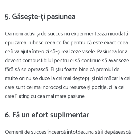
5. Găsește-ți pasiunea
Oamenii activi și de succes nu experimentează niciodată
epuizarea. Iubesc ceea ce fac pentru că este exact ceea
ce îi va ajuta într-o zi să-și realizeze visele. Pasiunea lor a
devenit combustibilul pentru ei să continue să avanseze
fără să se oprească. Ei știu foarte bine că premiul de
multe ori nu se duce la cei mai deștepți și nici măcar la cei
care sunt cei mai norocoși cu resurse și poziție, ci la cei
care îl ating cu cea mai mare pasiune.
6. Fă un efort suplimentar
Oamenii de succes încearcă întotdeauna să îi depășească