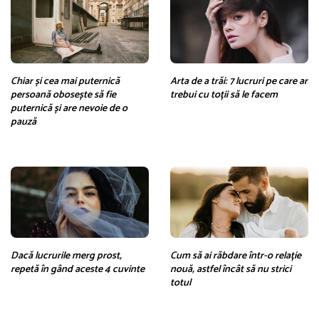
Chiar și cea mai puternică
Arta de a trăi: 7 lucruri pe care ar
persoană obosește să fie
trebui cu toții să le facem
puternică și are nevoie de o
pauză
Dacă lucrurile merg prost,
Cum să ai răbdare într-o relație
repetă în gând aceste 4 cuvinte
nouă, astfel încât să nu strici
totul