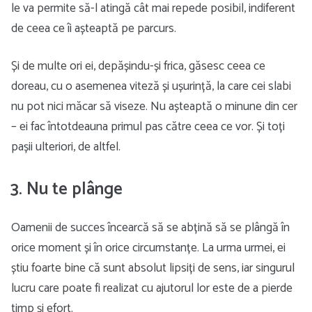
le va permite să-l atingă cât mai repede posibil, indiferent
de ceea ce îi așteaptă pe parcurs.
Și de multe ori ei, depășindu-și frica, găsesc ceea ce
doreau, cu o asemenea viteză și ușurință, la care cei slabi
nu pot nici măcar să viseze. Nu așteaptă o minune din cer
– ei fac întotdeauna primul pas către ceea ce vor. Și toți
pașii ulteriori, de altfel.
3. Nu te plânge
Oamenii de succes încearcă să se abțină să se plângă în
orice moment și în orice circumstanțe. La urma urmei, ei
știu foarte bine că sunt absolut lipsiți de sens, iar singurul
lucru care poate fi realizat cu ajutorul lor este de a pierde
timp și efort.