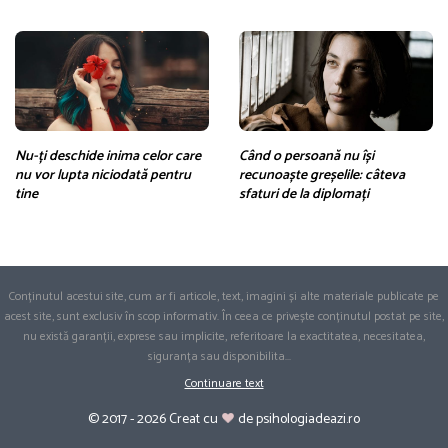
Nu-ți deschide inima celor care
Când o persoană nu își
nu vor lupta niciodată pentru
recunoaște greșelile: câteva
tine
sfaturi de la diplomați
Conținutul acestui site, cum ar fi articole, text, imagini și alte materiale publicate pe
acest site, sunt exclusiv în scop informativ. În ceea ce privește conținutul postat pe site,
nu există garanții, exprese sau implicite, referitoare la exactitatea, necesitatea,
siguranța sau disponibilita
...
Continuare text
© 2017 - 2026 Creat cu
de psihologiadeazi.ro