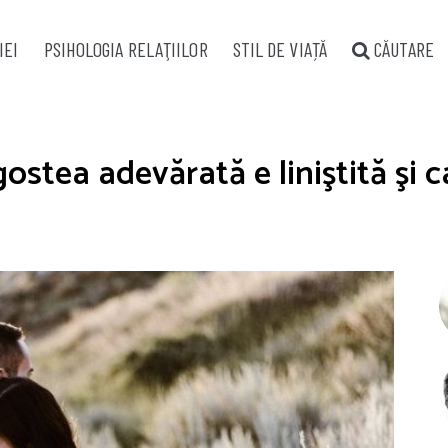
IEI
PSIHOLOGIA RELAŢIILOR
STIL DE VIAȚĂ
CĂUTARE
ostea adevărată e liniştită şi 