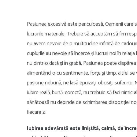
Pasiunea excesivă este periculoasă. Oamenii care su
lucrurile materiale. Trebuie să acceptăm să fim resp
nu avem nevoie de o multitudine infinită de cadouri,
cuplurile au nevoie să încerce şi lucruri noi în relaţi
nu dintr-o dată şi în grabă. Pasiunea poate dispărea
alimentând-o cu sentimente, forţe şi timp, altfel se
pasiune nebună, ne lasă epuizaţi, obosiţi, suferinzi.
iubire reală, bună, corectă, nu trebuie să faci nimic 
sănătoasă nu depinde de schimbarea dispoziţiei noa
fiecare zi.
Iubirea adevărată este liniştită, calmă, de înc