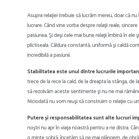
Asupra relaţiei trebuie să lucrăm mereu, doar că nu
lucrare. Când vine vorba despre relaţii reale, sincere
pasiunea. Şi deşi cele mai bune relaţii îmbină în ele şi
plictiseala. Căldura constantă, uniformă şi caldă cont
incredibilă a pasiunii.
Stabilitatea este unul dintre lucrurile importan
trece de la rece la cald, de la dreapta la stânga, de l
să rezolvăm aceste sentimente şi nu ne mai rămâne t
Niciodată nu vom reuşi să construim o relaţie cu un
Putere şi responsabilitatea sunt alte lucruri i
noştri nu apr în viaţa noastră pentru a ne distra. 
o minte sobră, încetăm să ne mai plângem, de obrăznici