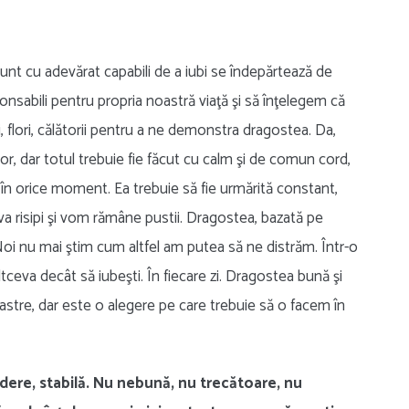
nt cu adevărat capabili de a iubi se îndepărtează de
onsabili pentru propria noastră viaţă şi să înţelegem că
 flori, călătorii pentru a ne demonstra dragostea. Da,
a lor, dar totul trebuie fie făcut cu calm şi de comun cord,
 în orice moment. Ea trebuie să fie urmărită constant,
 va risipi şi vom rămâne pustii. Dragostea, bazată pe
 Noi nu mai ştim cum altfel am putea să ne distrăm. Într-o
altceva decât să iubeşti. În fiecare zi. Dragostea bună şi
stre, dar este o alegere pe care trebuie să o facem în
redere, stabilă. Nu nebună, nu trecătoare, nu