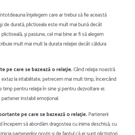
 întotdeauna înţelegem care ar trebui să fie această
 şi de durată, plictiseala este mult mai bună decât
 plictiseală, şi pasiune, cel mai bine ar fi să alegem
ribuie mult mai mult la durata relaţiei decât căldura
te pe care se bazează o relaţie.
Când relaţia noastră
a extaz la iritabilitate, petrecem mai mult timp, încercând
imp pentru relaţia în sine şi pentru dezvoltare ei.
 partener instabil emoțional.
mportante pe care se bazează o relaţie.
Partenerii
Când începem să abordăm dragostea cu inima deschisă, cu
a partenerilor noştri şi de faptul că ei sunt plictisitori,