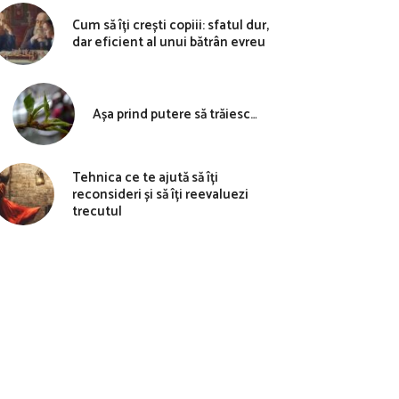
Cum să îți crești copiii: sfatul dur,
dar eficient al unui bătrân evreu
Așa prind putere să trăiesc…
Tehnica ce te ajută să îți
reconsideri și să îți reevaluezi
trecutul