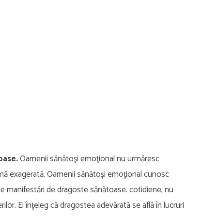
oase.
Oamenii sănătoşi emoţional nu urmăresc
ormă exagerată. Oamenii sănătoşi emoţional cunosc
ule manifestări de dragoste sănătoase. cotidiene, nu
ilor. Ei înţeleg că dragostea adevărată se află în lucruri