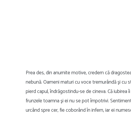
Prea des, din anumite motive, credem că dragostea ar
nebună. Oameni maturi cu voce tremurândă şi cu străl
pierd capul, îndrăgostindu-se de cineva. Că iubirea î
frunzele toamna şi ei nu se pot împotrivi. Sentimentel
urcând spre cer, fie coborând în infern, iar ei nume