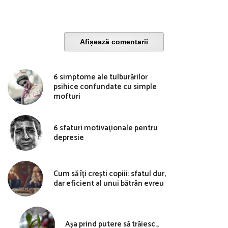
Afișează comentarii
6 simptome ale tulburărilor
psihice confundate cu simple
mofturi
6 sfaturi motivaționale pentru
depresie
Cum să îți crești copiii: sfatul dur,
dar eficient al unui bătrân evreu
Așa prind putere să trăiesc…