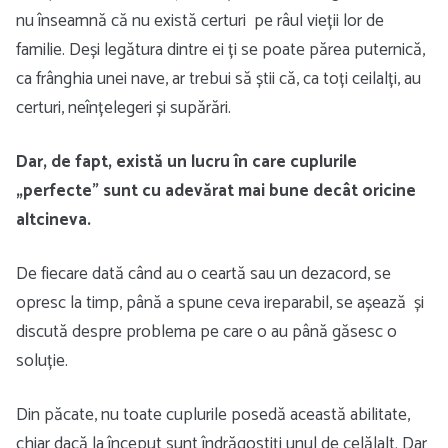
nu înseamnă că nu există certuri pe râul vieții lor de
familie. Deși legătura dintre ei ți se poate părea puternică,
ca frânghia unei nave, ar trebui să știi că, ca toți ceilalți, au
certuri, neînțelegeri și supărări.
Dar, de fapt, există un lucru în care cuplurile
„perfecte” sunt cu adevărat mai bune decât oricine
altcineva.
De fiecare dată când au o ceartă sau un dezacord, se
opresc la timp, până a spune ceva ireparabil, se așează și
discută despre problema pe care o au până găsesc o
soluție.
Din păcate, nu toate cuplurile posedă această abilitate,
chiar dacă la început sunt îndrăgostiți unul de celălalt. Dar