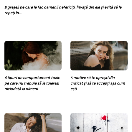
5 greșeli pe care le fac oamenii nefericiți. Învață din ele și evită să le
repeți în...
6 tipuri de comportament toxic
5 motive să te oprești din
pe care nu trebuie să le tolerezi
criticat și să te accepți așa cum
niciodată la nimeni
ești