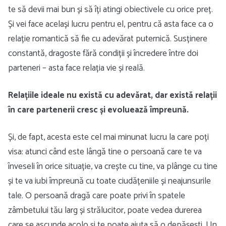
te să devii mai bun și să îți atingi obiectivele cu orice preț.
Și vei face același lucru pentru el, pentru că asta face ca o
relație romantică să fie cu adevărat puternică. Susținere
constantă, dragoste fără condiții și încredere între doi
parteneri – asta face relația vie și reală.
Relațiile ideale nu există cu adevărat, dar există relații
în care partenerii cresc și evoluează împreună.
Și, de fapt, acesta este cel mai minunat lucru la care poți
visa: atunci când este lângă tine o persoană care te va
înveseli în orice situație, va crește cu tine, va plânge cu tine
și te va iubi împreună cu toate ciudățeniile și neajunsurile
tale. O persoană dragă care poate privi în spatele
zâmbetului tău larg și strălucitor, poate vedea durerea
care se ascunde acolo și te poate ajuta să o depășești. Un