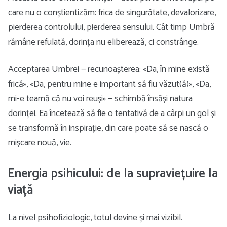
care nu o conștientizăm: frica de singurătate, devalorizare,
pierderea controlului, pierderea sensului. Cât timp Umbră
rămâne refulată, dorința nu eliberează, ci constrânge.
Acceptarea Umbrei — recunoașterea: «Da, în mine există
frică», «Da, pentru mine e important să fiu văzut(ă)», «Da,
mi-e teamă că nu voi reuși» — schimbă însăși natura
dorinței. Ea încetează să fie o tentativă de a cârpi un gol și
se transformă în inspirație, din care poate să se nască o
mișcare nouă, vie.
Energia psihicului: de la supraviețuire la
viață
La nivel psihofiziologic, totul devine și mai vizibil.