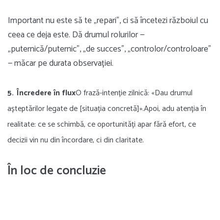
Important nu este să te „repari”, ci să încetezi războiul cu
ceea ce deja este. Dă drumul rolurilor —
„puternică/puternic”, „de succes”, „controlor/controloare”
— măcar pe durata observației.
Încredere în flux
O frază-intenție zilnică: «Dau drumul
așteptărilor legate de [situația concretă]».Apoi, adu atenția în
realitate: ce se schimbă, ce oportunități apar fără efort, ce
decizii vin nu din încordare, ci din claritate.
În loc de concluzie