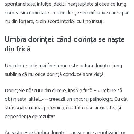
spontaneitate, intuiție, decizii neașteptate și ceea ce Jung
numea sincronicitate — coincidențe semnificative care apar
nu din forțare, ci din acord interior cu tine însuți.
Umbra dorinței: când dorința se naște
din frică
Una dintre cele mai fine teme este natura dorinței. Jung
sublinia că nu orice dorință conduce spre viață.
Dorințele născute din durere, lipsă și frică — «Trebuie să
obțin asta, altfel…» — creează un ancoraj psihologic. Cu cât
strânsoarea e mai puternică, cu atât cresc anxietatea și
dependența de rezultat.
Aceasta este Umbra dorinței — acea parte a motivației pe