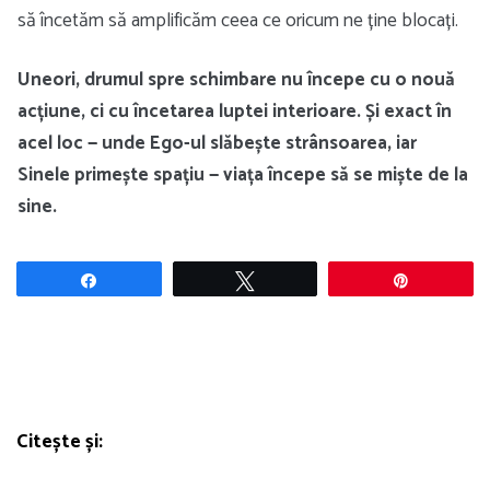
să încetăm să amplificăm ceea ce oricum ne ține blocați.
Uneori, drumul spre schimbare nu începe cu o nouă
acțiune, ci cu încetarea luptei interioare. Și exact în
acel loc — unde Ego-ul slăbește strânsoarea, iar
Sinele primește spațiu — viața începe să se miște de la
sine.
Share
Tweet
Pin
Citește și: