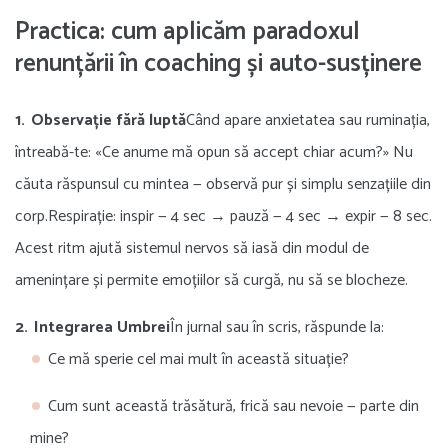
Practica: cum aplicăm paradoxul
renunțării în coaching și auto-susținere
Observație fără luptă
Când apare anxietatea sau ruminația,
întreabă-te: «Ce anume mă opun să accept chiar acum?» Nu
căuta răspunsul cu mintea — observă pur și simplu senzațiile din
corp.Respirație: inspir — 4 sec → pauză — 4 sec → expir — 8 sec.
Acest ritm ajută sistemul nervos să iasă din modul de
amenințare și permite emoțiilor să curgă, nu să se blocheze.
Integrarea Umbrei
În jurnal sau în scris, răspunde la:
Ce mă sperie cel mai mult în această situație?
Cum sunt această trăsătură, frică sau nevoie — parte din
mine?