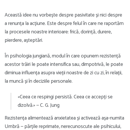
Această idee nu vorbește despre pasivitate și nici despre
a renunța la acțiune. Este despre felul în care ne raportăm
la procesele noastre interioare: frică, dorință, durere,
pierdere, așteptări.
În psihologia jungiană, modul în care opunem rezistență
acestor trăiri le poate intensifica sau, dimpotrivă, le poate
diminua influența asupra vieții noastre de zi cu zi, în relații,
la muncă și în deciziile personale.
«Ceea ce respingi persistă. Ceea ce accepți se
dizolvă.» — C. G. Jung
Rezistența alimentează anxietatea și activează așa-numita
Umbră — părțile reprimate, nerecunoscute ale psihicului,