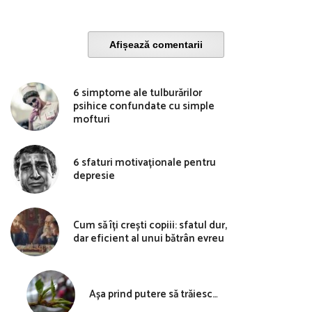
Afișează comentarii
6 simptome ale tulburărilor
psihice confundate cu simple
mofturi
6 sfaturi motivaționale pentru
depresie
Cum să îți crești copiii: sfatul dur,
dar eficient al unui bătrân evreu
Așa prind putere să trăiesc…