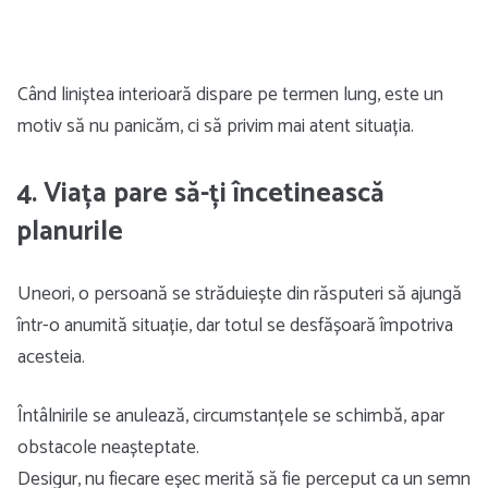
Când liniștea interioară dispare pe termen lung, este un
motiv să nu panicăm, ci să privim mai atent situația.
4. Viața pare să-ți încetinească
planurile
Uneori, o persoană se străduiește din răsputeri să ajungă
într-o anumită situație, dar totul se desfășoară împotriva
acesteia.
Întâlnirile se anulează, circumstanțele se schimbă, apar
obstacole neașteptate.
Desigur, nu fiecare eșec merită să fie perceput ca un semn