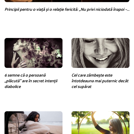
Principii pentru o viață și o relație fericită: „Nu privi niciodată înapoi –...
6 semne că o persoană
Cel care zâmbește este
„plăcută” are în secret intenții
întotdeauna mai puternic decât
diabolice
cel supărat