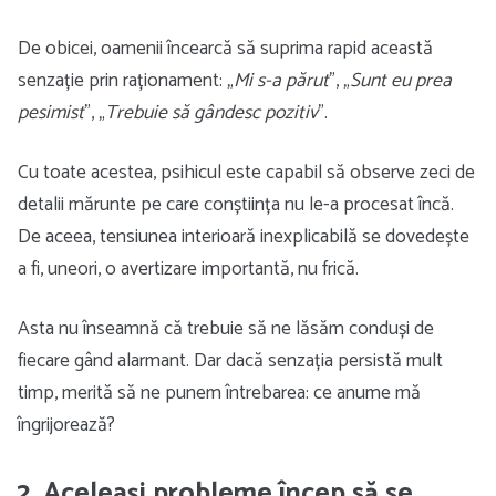
De obicei, oamenii încearcă să suprima rapid această
senzație prin raționament: „
Mi s-a părut
”, „
Sunt eu prea
pesimist
”, „
Trebuie să gândesc pozitiv
”.
Cu toate acestea, psihicul este capabil să observe zeci de
detalii mărunte pe care conștiința nu le-a procesat încă.
De aceea, tensiunea interioară inexplicabilă se dovedește
a fi, uneori, o avertizare importantă, nu frică.
Asta nu înseamnă că trebuie să ne lăsăm conduși de
fiecare gând alarmant. Dar dacă senzația persistă mult
timp, merită să ne punem întrebarea: ce anume mă
îngrijorează?
2. Aceleași probleme încep să se