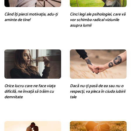
Când îți pierzi motivația, adu-ți
Cinci legi ale psihologiei, care vă
aminte de tine!
vor schimba radical viziunile
asupra lumii
Orice lucru care ne face viața
Dacă nu-ți pasă de ea sau nu o
dificilă, ne învață să trăim cu
respecți, va pleca în ciuda iubirii
demnitate
tale