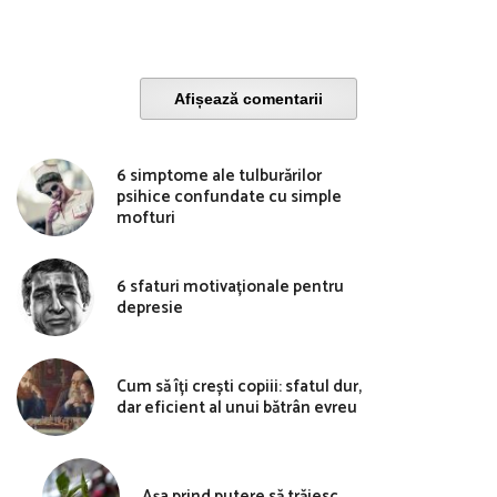
Afișează comentarii
6 simptome ale tulburărilor
psihice confundate cu simple
mofturi
6 sfaturi motivaționale pentru
depresie
Cum să îți crești copiii: sfatul dur,
dar eficient al unui bătrân evreu
Așa prind putere să trăiesc…