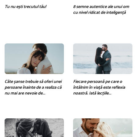
Tu nu ești trecutul tău!
8 semne autentice ale unui om
cu nivel ridicat de inteligență
Câte șanse trebuie să oferi unei
Fiecare persoană pe care o
persoane înainte de a realiza că
întâlnim în viață este reflexia
nu mai are nevoie de...
noastră. Iată lecțiile...