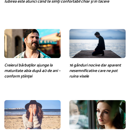
Iubirea este atunci când te simți confortabil chiar și în tăcere
Creierul bărbaților ajunge la
16 gânduri nocive dar aparent
maturitate abia după 40 de ani –
nesemnificative care ne pot
conform științei
ruina visele