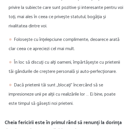
privire la subiecte care sunt pozitive și interesante pentru voi
toți, mai ales în ceea ce privește statutul, bogăția și
rivalitatea dintre voi.
Folosește cu înțelepciune complimente, deoarece arată
clar ceea ce apreciezi cel mai mult.
În loc să discuți cu alți oameni, împărtășește cu prietenii
tăi gândurile de creștere personală și auto-perfecționare.
Dacă prietenii tăi sunt „blocați” încercând să se
impresioneze unii pe alții cu realizările lor … Ei bine, poate
este timpul să găsești noi prieteni.
Cheia fericirii este în primul rând să renunți la dorința