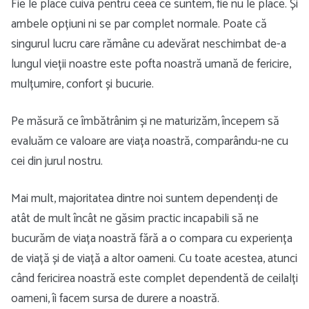
Fie le place cuiva pentru ceea ce suntem, fie nu le place. Și
ambele opțiuni ni se par complet normale. Poate că
singurul lucru care rămâne cu adevărat neschimbat de-a
lungul vieții noastre este pofta noastră umană de fericire,
mulțumire, confort și bucurie.
Pe măsură ce îmbătrânim și ne maturizăm, începem să
evaluăm ce valoare are viața noastră, comparându-ne cu
cei din jurul nostru.
Mai mult, majoritatea dintre noi suntem dependenți de
atât de mult încât ne găsim practic incapabili să ne
bucurăm de viața noastră fără a o compara cu experiența
de viață și de viață a altor oameni. Cu toate acestea, atunci
când fericirea noastră este complet dependentă de ceilalți
oameni, îi facem sursa de durere a noastră.