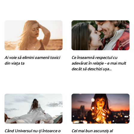
Ai voie să elimini oamenii toxici
Ce înseamnă respectul cu
din viața ta
adevărat în relație – e mai mult
decât să deschizi ușa...
Când Universul nu-ți întoarce o
Cel mai bun ascunziș al