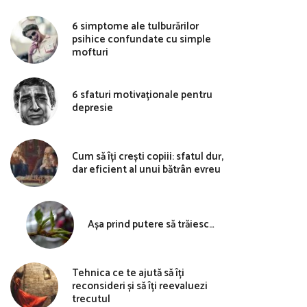
6 simptome ale tulburărilor
psihice confundate cu simple
mofturi
6 sfaturi motivaționale pentru
depresie
Cum să îți crești copiii: sfatul dur,
dar eficient al unui bătrân evreu
Așa prind putere să trăiesc…
Tehnica ce te ajută să îți
reconsideri și să îți reevaluezi
trecutul