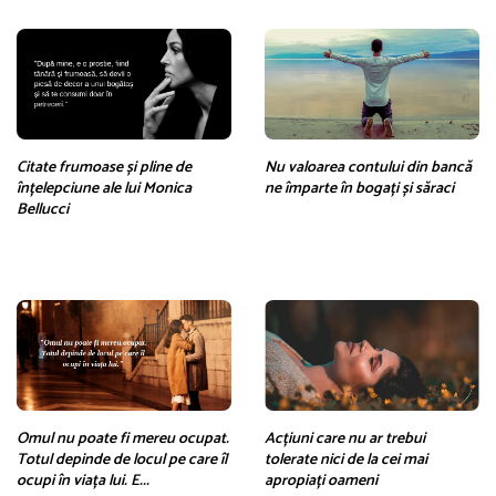
Citate frumoase și pline de
Nu valoarea contului din bancă
înțelepciune ale lui Monica
ne împarte în bogați și săraci
Bellucci
Omul nu poate fi mereu ocupat.
Acțiuni care nu ar trebui
Totul depinde de locul pe care îl
tolerate nici de la cei mai
ocupi în viața lui. E...
apropiați oameni