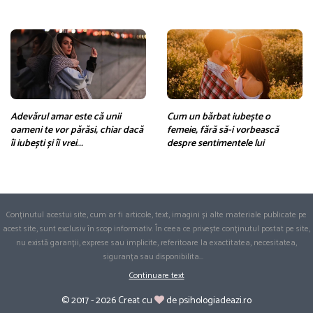
Adevărul amar este că unii
Cum un bărbat iubește o
oameni te vor părăsi, chiar dacă
femeie, fără să-i vorbească
îi iubești și îi vrei...
despre sentimentele lui
Conținutul acestui site, cum ar fi articole, text, imagini și alte materiale publicate pe
acest site, sunt exclusiv în scop informativ. În ceea ce privește conținutul postat pe site,
nu există garanții, exprese sau implicite, referitoare la exactitatea, necesitatea,
siguranța sau disponibilita
...
Continuare text
© 2017 - 2026 Creat cu
de psihologiadeazi.ro