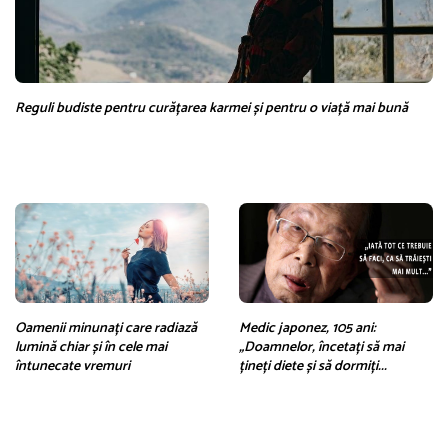
Reguli budiste pentru curățarea karmei și pentru o viață mai bună
Oamenii minunați care radiază
Medic japonez, 105 ani:
lumină chiar și în cele mai
„Doamnelor, încetați să mai
întunecate vremuri
țineți diete și să dormiți...