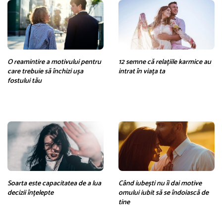
O reamintire a motivului pentru
12 semne că relațiile karmice au
care trebuie să închizi ușa
intrat în viața ta
fostului tău
Soarta este capacitatea de a lua
Când iubești nu îi dai motive
decizii înțelepte
omului iubit să se îndoiască de
tine