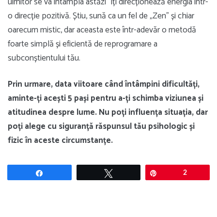
uimitor se va întâmpla astăzi” îți direcționează energia într-
o direcție pozitivă. Știu, sună ca un fel de „Zen” și chiar
oarecum mistic, dar aceasta este într-adevăr o metodă
foarte simplă și eficientă de reprogramare a
subconștientului tău.
Prin urmare, data viitoare când întâmpini dificultăți,
aminte-ți acești 5 pași pentru a-ți schimba viziunea și
atitudinea despre lume. Nu poți influența situația, dar
poți alege cu siguranță răspunsul tău psihologic și
fizic în aceste circumstanțe.
Share
Tweet
Pin
2