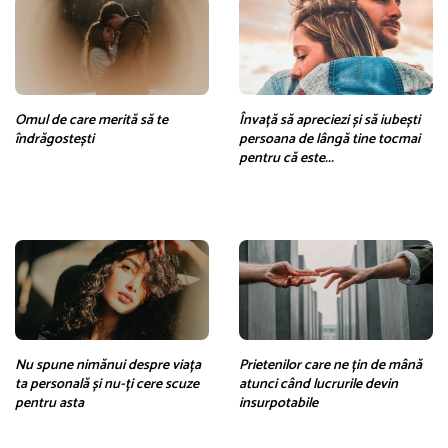
Omul de care merită să te
Învață să apreciezi și să iubești
îndrăgostești
persoana de lângă tine tocmai
pentru că este...
Nu spune nimănui despre viața
Prietenilor care ne țin de mână
ta personală și nu-ți cere scuze
atunci când lucrurile devin
pentru asta
insurpotabile