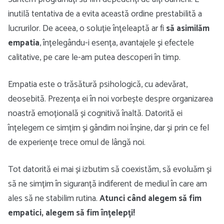
inutilă tentativa de a evita această ordine prestabilită a
lucrurilor. De aceea, o soluție înțeleaptă ar fi
să asimilăm
empatia
, înțelegându-i esența, avantajele și efectele
calitative, pe care le-am putea descoperi în timp.
Empatia este o trăsătură psihologică, cu adevărat,
deosebită. Prezența ei în noi vorbește despre organizarea
noastră emoțională și cognitivă înaltă. Datorită ei
înțelegem ce simțim și gândim noi înșine, dar și prin ce fel
de experiențe trece omul de lângă noi.
Tot datorită ei mai și izbutim să coexistăm, să evoluăm și
să ne simțim în siguranță indiferent de mediul în care am
ales să ne stabilim rutina.
Atunci când alegem să fim
empatici, alegem să fim înțelepți!