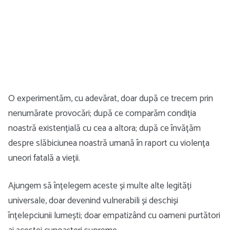
O experimentăm, cu adevărat, doar după ce trecem prin
nenumărate provocări; după ce comparăm condiția
noastră existențială cu cea a altora; după ce învățăm
despre slăbiciunea noastră umană în raport cu violența
uneori fatală a vieții.
Ajungem să înțelegem aceste și multe alte legități
universale, doar devenind vulnerabili și deschiși
înțelepciunii lumești; doar empatizând cu oameni purtători