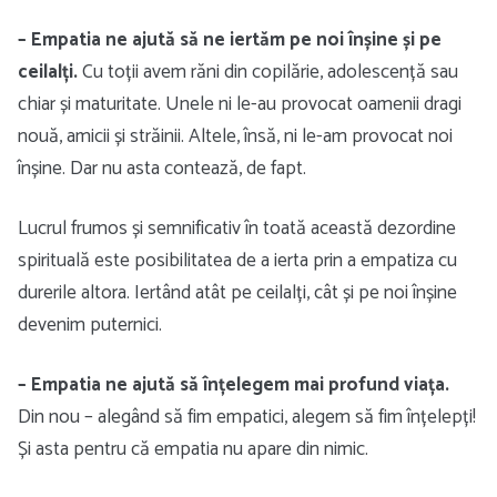
– Empatia ne ajută să ne iertăm pe noi înșine și pe
ceilalți.
Cu toții avem răni din copilărie, adolescență sau
chiar și maturitate. Unele ni le-au provocat oamenii dragi
nouă, amicii și străinii. Altele, însă, ni le-am provocat noi
înșine. Dar nu asta contează, de fapt.
Lucrul frumos și semnificativ în toată această dezordine
spirituală este posibilitatea de a ierta prin a empatiza cu
durerile altora. Iertând atât pe ceilalți, cât și pe noi înșine
devenim puternici.
– Empatia ne ajută să înțelegem mai profund viața.
Din nou – alegând să fim empatici, alegem să fim înțelepți!
Și asta pentru că empatia nu apare din nimic.