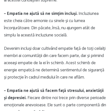
ai acestei cunoașteri supreme.
– Empatia ne ajută să ne simțim incluși.
Incluziunea
este cheia către armonie cu sinele și cu lumea
înconjurătoare. Din păcate, însă, nu ajungem atât de
simplu la această incluziune socială.
Devenim incluși doar cultivând empatie față de toți ceilalți
membri ai comunității din care facem parte, dar și primind
aceeași empatie de la ei în schimb. Acest schimb de
energie empatică ne determină sentimentul de siguranță
și protecție în cadrul mediului în care ne aflăm.
– Empatia ne ajută să facem față stresului, anxietății
și depresiei.
Fiecare dintre noi trece prin diverse perioade
emoționale anevoioase. Ele sunt o parte componentă din