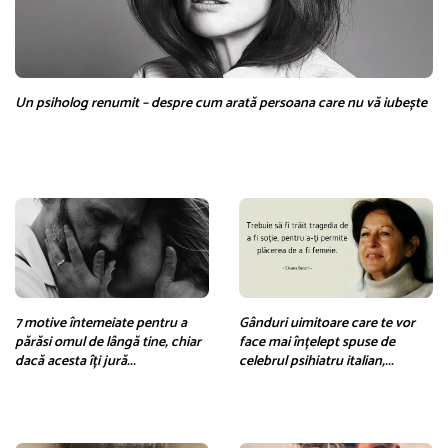
Un psiholog renumit – despre cum arată persoana care nu vă iubește
7 motive întemeiate pentru a
Gânduri uimitoare care te vor
părăsi omul de lângă tine, chiar
face mai înțelept spuse de
dacă acesta îți jură...
celebrul psihiatru italian,...