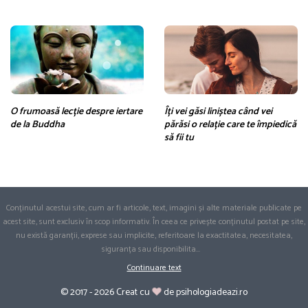
O frumoasă lecție despre iertare
Îți vei găsi liniștea când vei
de la Buddha
părăsi o relație care te împiedică
să fii tu
Conținutul acestui site, cum ar fi articole, text, imagini și alte materiale publicate pe
acest site, sunt exclusiv în scop informativ. În ceea ce privește conținutul postat pe site,
nu există garanții, exprese sau implicite, referitoare la exactitatea, necesitatea,
siguranța sau disponibilita
...
Continuare text
© 2017 - 2026 Creat cu
de psihologiadeazi.ro