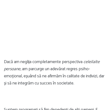
Dacă am neglija completamente perspectiva
celeilalte
persoane
, am parcurge un adevărat regres psiho-
emoțional, eșuând să ne afirmăm în calitate de indivizi, dar
și să ne integrăm cu succes în societate.
Suntem programați să fim depedenți de alți oameni. E