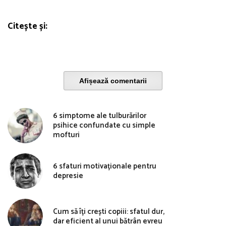
Citește și:
Afișează comentarii
6 simptome ale tulburărilor
psihice confundate cu simple
mofturi
6 sfaturi motivaționale pentru
depresie
Cum să îți crești copiii: sfatul dur,
dar eficient al unui bătrân evreu