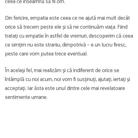
ceea ce înseamnă să fii om.
Din fericire, empatia este ceea ce ne ajută mai mult decât
orice să trecem peste ele și să ne continuăm viața. Fiind
tratați cu empatie în astfel de vremuri, descoperim că ceea
ce simțim nu este straniu, dimpotrivă – e un lucru firesc,
peste care vom putea trece eventual.
În același fel, mai realizăm și că indiferent de orice se
întâmplă cu noi acum, noi vom fi susținuți, ajutați, iertați și
acceptați. Iar ăsta este unul dintre cele mai revelatoare
sentimente umane.