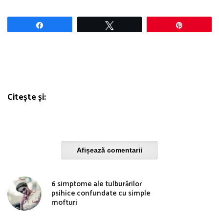
Share
Tweet
Pin
Citește și:
Afișează comentarii
6 simptome ale tulburărilor
psihice confundate cu simple
mofturi