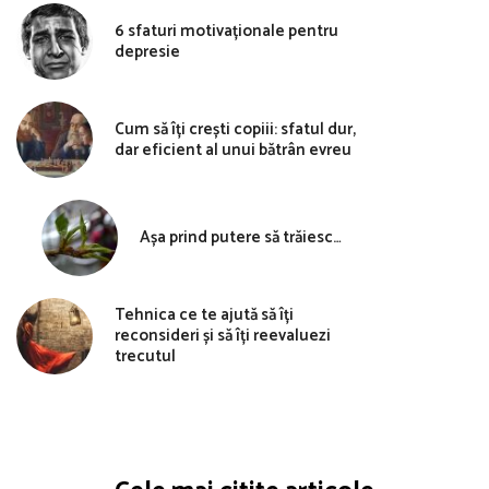
6 sfaturi motivaționale pentru
depresie
Cum să îți crești copiii: sfatul dur,
dar eficient al unui bătrân evreu
Așa prind putere să trăiesc…
Tehnica ce te ajută să îți
reconsideri și să îți reevaluezi
trecutul