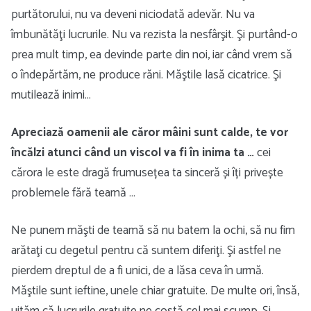
purtătorului, nu va deveni niciodată adevăr. Nu va
îmbunătăţi lucrurile. Nu va rezista la nesfârşit. Şi purtând-o
prea mult timp, ea devinde parte din noi, iar când vrem să
o îndepărtăm, ne produce răni. Măştile lasă cicatrice. Şi
mutilează inimi…
Apreciază oamenii ale căror mâini sunt calde, te vor
încălzi atunci când un viscol va fi în inima ta …
cei
cărora le este dragă frumusețea ta sinceră și îți privește
problemele fără teamă …
Ne punem măşti de teamă să nu batem la ochi, să nu fim
arătaţi cu degetul pentru că suntem diferiţi. Şi astfel ne
pierdem dreptul de a fi unici, de a lăsa ceva în urmă.
Măştile sunt ieftine, unele chiar gratuite. De multe ori, însă,