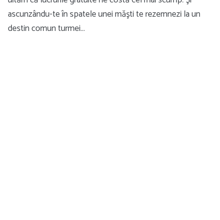
uităm că lucrurile gratuite ne costă cel mai scump. Şi
ascunzându-te în spatele unei măşti te rezemnezi la un
destin comun turmei…