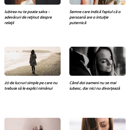
Iubirea nu te poate salva –
Semne care indică faptul că o
adevăruri de reținut despre
persoană are o intuiție
relații
puternică
20 de lucruri simple pe care nu
Când doi oameni nu se mai
trebuie să le explici nimănui
iubesc, dar nici nu divorțează