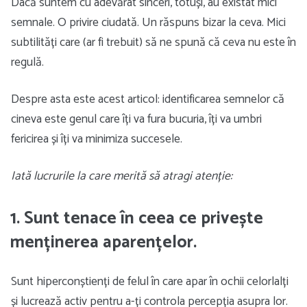
Dacă suntem cu adevărat sinceri, totuși, au existat mici
semnale. O privire ciudată. Un răspuns bizar la ceva. Mici
subtilități care (ar fi trebuit) să ne spună că ceva nu este în
regulă.
Despre asta este acest articol: identificarea semnelor că
cineva este genul care îți va fura bucuria, îți va umbri
fericirea și îți va minimiza succesele.
Iată lucrurile la care merită să atragi atenție:
1. Sunt tenace în ceea ce privește
menținerea aparențelor.
Sunt hiperconștienți de felul în care apar în ochii celorlalți
și lucrează activ pentru a-ți controla percepția asupra lor.