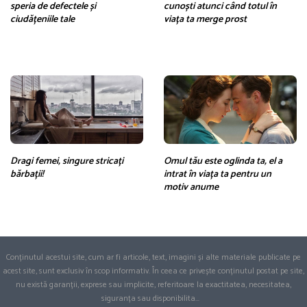
speria de defectele și
cunoști atunci când totul în
ciudățeniile tale
viața ta merge prost
Dragi femei, singure stricați
Omul tău este oglinda ta, el a
bărbații!
intrat în viața ta pentru un
motiv anume
Conținutul acestui site, cum ar fi articole, text, imagini și alte materiale publicate pe
acest site, sunt exclusiv în scop informativ. În ceea ce privește conținutul postat pe site,
nu există garanții, exprese sau implicite, referitoare la exactitatea, necesitatea,
siguranța sau disponibilita
...