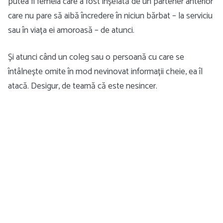
putea fi femeia care a fost înșelată de un partener anterior
care nu pare să aibă încredere în niciun bărbat – la serviciu
sau în viața ei amoroasă – de atunci.
Și atunci când un coleg sau o persoană cu care se
întâlnește omite în mod nevinovat informații cheie, ea îl
atacă. Desigur, de teamă că este nesincer.