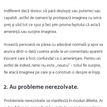
Indiferent dacă doresc să pară deștepți sau puternici sau
capabili , astfel de oameni își protejează imaginea cu orice
preț și văd tot ce spui și faci prin prisma faptului că asta îi
amenință sau susține imaginea.
Această persoană va părea cu adevărat normală și apoi va
arunca dintr-o dată cuvinte acide la un comentariu aparent
inocent care a fost confundat ca o amenințare. Pentru un
astfel de individ, nimic nu este „
neutru
” – totul fie susține,
fie atacă imaginea pe care și-a construit-o despre ei înșiși.
2. Au probleme nerezolvate.
Problemele nerezolvate se manifestă în moduri diferite. Ar