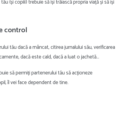
 (și copiii) trebuie să își trăiască propria viață și să își
e control
ui tău dacă a mâncat, citirea jurnalului său, verificarea
dicamente, dacă este cald, dacă a luat o jachetă…
buie să permiți partenerului tău să acționeze
pil, îl vei face dependent de tine.