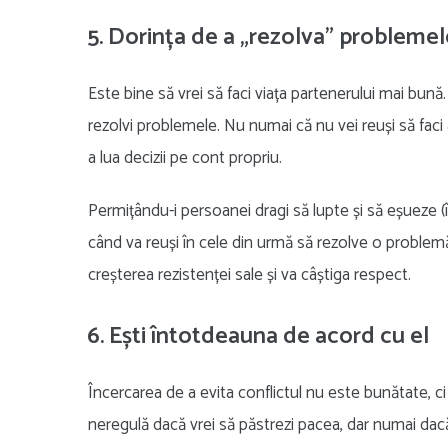
5. Dorința de a „rezolva” problemel
Este bine să vrei să faci viața partenerului mai bună.
rezolvi problemele. Nu numai că nu vei reuși să faci ac
a lua decizii pe cont propriu.
Permițându-i persoanei dragi să lupte și să eșueze (în 
când va reuși în cele din urmă să rezolve o problemă
creșterea rezistenței sale și va câștiga respect.
6. Ești întotdeauna de acord cu el
Încercarea de a evita conflictul nu este bunătate, 
neregulă dacă vrei să păstrezi pacea, dar numai dacă 