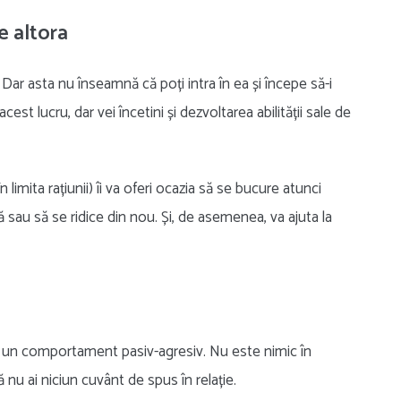
e altora
 Dar asta nu înseamnă că poți intra în ea și începe să-i
est lucru, dar vei încetini și dezvoltarea abilității sale de
limita rațiunii) îi va oferi ocazia să se bucure atunci
 sau să se ridice din nou. Și, de asemenea, va ajuta la
ci un comportament pasiv-agresiv. Nu este nimic în
nu ai niciun cuvânt de spus în relație.