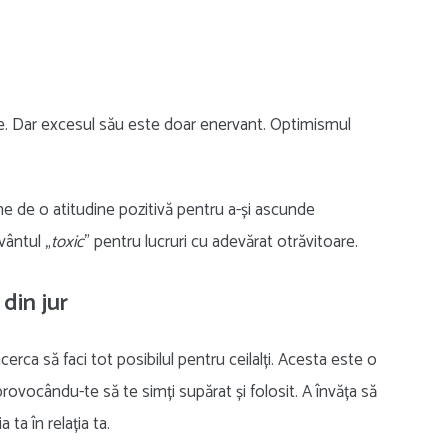
le. Dar excesul său este doar enervant. Optimismul
e de o atitudine pozitivă pentru a-și ascunde
vântul „
toxic
” pentru lucruri cu adevărat otrăvitoare.
 din jur
erca să faci tot posibilul pentru ceilalți. Acesta este o
provocându-te să te simți supărat și folosit. A învăța să
 ta în relația ta.