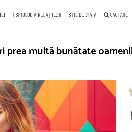
IEI
PSIHOLOGIA RELAŢIILOR
STIL DE VIAȚĂ
CĂUTARE
ri prea multă bunătate oamenilo