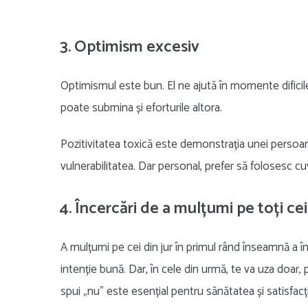
3. Optimism excesiv
Optimismul este bun. El ne ajută în momente difici
poate submina și eforturile altora.
Pozitivitatea toxică este demonstrația unei persoan
vulnerabilitatea. Dar personal, prefer să folosesc cu
4. Încercări de a mulțumi pe toți cei
A mulțumi pe cei din jur în primul rând înseamnă a înc
intenție bună. Dar, în cele din urmă, te va uza doar, 
spui „nu” este esențial pentru sănătatea și satisfacția