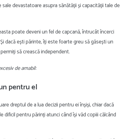
e sale devastatoare asupra sănătății și capacității tale de
easta poate deveni un fel de capcană, întrucât încerci
Și dacă ești părinte, îți este foarte greu să găsești un
 le permiți să crească independent.
xcesiv de amabil:
bun pentru el
are dreptul de a lua decizii pentru ei înșiși, chiar dacă
 dificil pentru părinți atunci când își văd copiii călcând