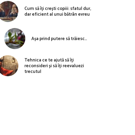
Cum să îți crești copiii: sfatul dur,
dar eficient al unui bătrân evreu
Așa prind putere să trăiesc…
Tehnica ce te ajută să îți
reconsideri și să îți reevaluezi
trecutul