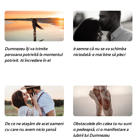
Dumnezeu îți va trimite
9 semne că nu se va schimba
persoana potrivită la momentul
niciodată: e mai bine să pleci
potrivit. Ai încredere în el
De ce ne atașăm de acei oameni
Obstacolele din calea ta nu sunt
cu care nu avem nicio șansă
o pedeapsă, ci o manifestare a
iubirii lui Dumnezeu