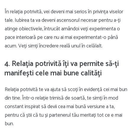
În relația potrivită, vei deveni mai serios în privința viselor
tale. Iubirea ta va deveni ascensorul necesar pentru a-ți
atinge obiectivele, întrucât amândoi veți experimenta o
pace interioară pe care nu ai mai experimentat-o ​​până
acum. Veți simți încredere reală unul în celălalt.
4. Relația potrivită îți va permite să-ți
manifești cele mai bune calități
Relația potrivită te va ajuta să scoți în evidență cei mai bun
din tine. Într-o relație trimisă de soartă, te simți în mod
constant inspirat să devii cea mai bună versiune a ta,
pentru că știi că tu și partenerul tău meritați tot ce e mai
bun.