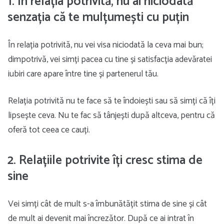
1. În relația potrivită, nu ai niciodată
senzația că te mulțumești cu puțin
În relația potrivită, nu vei visa niciodată la ceva mai bun;
dimpotrivă, vei simți pacea cu tine și satisfacția adevăratei
iubiri care apare între tine și partenerul tău.
Relația potrivită nu te face să te îndoiești sau să simți că îți
lipsește ceva. Nu te fac să tânjești după altceva, pentru că
oferă tot ceea ce cauți.
2. Relațiile potrivite îți cresc stima de
sine
Vei simți cât de mult s-a îmbunătățit stima de sine și cât
de mult ai devenit mai încrezător. După ce ai intrat în