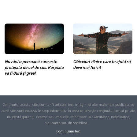
Nu răni o persoană care este
Obiceiuri zilnice care te ajută să
protejată de cel de sus. Răsplata
devii mai fericit
va fi dură și grea!
Conținutul acestui site, cum ar fi articole, text, imagini și alte materiale publicate pe
acest site, sunt exclusiv în scop informativ. În ceea ce privește conținutul postat pe site,
nu există garanții, exprese sau implicite, referitoare la exactitatea, necesitatea,
siguranța sau disponibilita
...
Continuare text