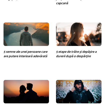
capcană
5 semne ale unei persoane care
5 etape de trăire și depășire a
are putere interioară adevărată
durerii după o despărțire