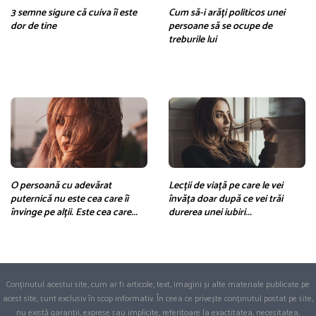
3 semne sigure că cuiva îi este
Cum să-i arăți politicos unei
dor de tine
persoane să se ocupe de
treburile lui
O persoană cu adevărat
Lecții de viață pe care le vei
puternică nu este cea care îi
învăța doar după ce vei trăi
învinge pe alții. Este cea care...
durerea unei iubiri...
Conținutul acestui site, cum ar fi articole, text, imagini și alte materiale publicate pe
acest site, sunt exclusiv în scop informativ. În ceea ce privește conținutul postat pe site,
nu există garanții, exprese sau implicite, referitoare la exactitatea, necesitatea,