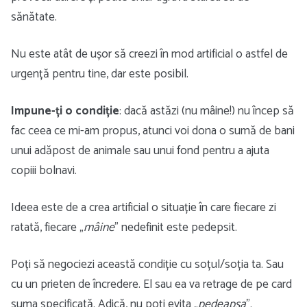
sănătate.
Nu este atât de ușor să creezi în mod artificial o astfel de
urgență pentru tine, dar este posibil.
Impune-ți o condiție
: dacă astăzi (nu mâine!) nu încep să
fac ceea ce mi-am propus, atunci voi dona o sumă de bani
unui adăpost de animale sau unui fond pentru a ajuta
copiii bolnavi.
Ideea este de a crea artificial o situație în care fiecare zi
ratată, fiecare „
mâine
” nedefinit este pedepsit.
Poți să negociezi această condiție cu soțul/soția ta. Sau
cu un prieten de încredere. El sau ea va retrage de pe card
suma specificată. Adică, nu poți evita „
pedeapsa
”.