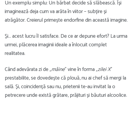
Un exemplu simplu: Un bărbat decide să slăbească. Își
imaginează deja cum va arăta în viitor – subțire și
atrăgător. Creierul primește endorfine din această imagine.
Și… acest lucru îl satisface. De ce ar depune efort? La urma
urmei, plăcerea imaginii ideale a înlocuit complet
realitatea.
Când adevărata zi de „
mâine
” vine în forma „
zilei X
”
prestabilite, se dovedește că plouă, nu ai chef să mergi la
sală. Și, coincidență sau nu, prietenii te-au invitat la o
petrecere unde există grătare, prăjituri și băuturi alcoolice.