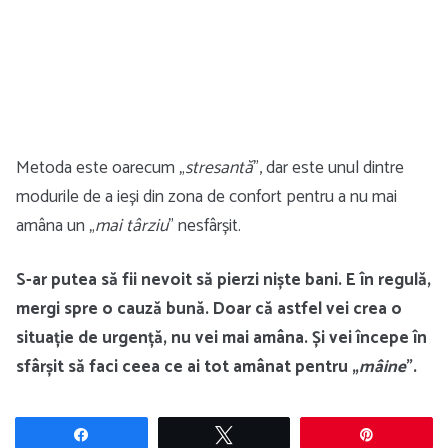
Metoda este oarecum „
stresantă
”, dar este unul dintre
modurile de a ieși din zona de confort pentru a nu mai
amâna un „
mai târziu
” nesfârșit.
S-ar putea să fii nevoit să pierzi niște bani. E în regulă,
mergi spre o cauză bună. Doar că astfel vei crea o
situație de urgență, nu vei mai amâna. Și vei începe în
sfârșit să faci ceea ce ai tot amânat pentru „
mâine
”.
Share
Tweet
Pin