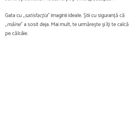
Gata cu „
satisfacția
” imaginii ideale. Știi cu siguranță că
„
mâine
” a sosit deja. Mai mult, te urmărește și îți te calcă
pe călcâie.