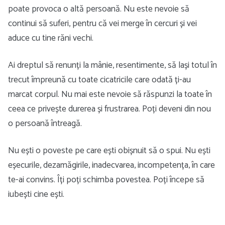
poate provoca o altă persoană. Nu este nevoie să
continui să suferi, pentru că vei merge în cercuri și vei
aduce cu tine răni vechi.
Ai dreptul să renunți la mânie, resentimente, să lași totul în
trecut împreună cu toate cicatricile care odată ți-au
marcat corpul. Nu mai este nevoie să răspunzi la toate în
ceea ce privește durerea și frustrarea. Poți deveni din nou
o persoană întreagă.
Nu ești o poveste pe care ești obișnuit să o spui. Nu ești
eșecurile, dezamăgirile, inadecvarea, incompetența, în care
te-ai convins. Îți poți schimba povestea. Poți începe să
iubești cine ești.