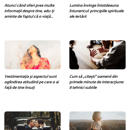
Atunci când oferi prea multe
Lumina învinge întotdeauna
informații despre tine, adu-ți
întunericul: principiile spirituale
aminte de faptul că o viață...
ale iertării
Vestimentația și aspectul sunt
Cum să „citești” oamenii din
oglindirea atitudinii pe care o ai
primele minute de interacțiune:
față de tine însuți
8 tehnici subtile