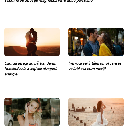
8 semne de atracție magnetică între două persoane
Cum să atragi un bărbat demn
Într-o zi vei întâlni omul care te
folosind cele 4 legi ale atragerii
va iubi așa cum meriți
energiei