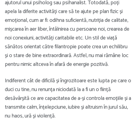
ajutorul unui psiholog sau psihanalist. Totodată, poți
apela la diferite activități care să te ajute pe plan fizic și
emoțional, cum ar fi: odihna suficientă, nutriția de calitate,
mișcarea în aer liber, întâlnirea cu persoane noi, crearea de
noi conexiuni, activități caritabile etc. Un stil de viață
sănătos orientat către filantropie poate crea un echilibru
și o stare de bine extraordinară. Astfel, nu mai rămâne loc
pentru nimic altceva în afară de energie pozitivă.
Indiferent cât de dificilă și îngrozitoare este lupta pe care o
duci cu tine, nu renunța niciodată la a fi un o ființă
desăvârșită ce are capacitatea de a-și controla emoțiile și a
transmite calm, înțelepciune, iubire și altruism în jurul său,
nu haos, ură și violență.