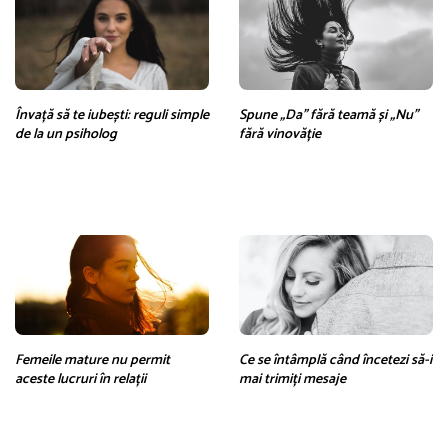
Învață să te iubești: reguli simple
Spune „Da” fără teamă și „Nu”
de la un psiholog
fără vinovăție
Femeile mature nu permit
Ce se întâmplă când încetezi să-i
aceste lucruri în relații
mai trimiți mesaje