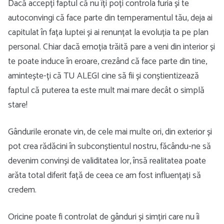
Dacă accepți faptul că nu îți poți controla furia și te
autoconvingi că face parte din temperamentul tău, deja ai
capitulat în fața luptei și ai renunțat la evoluția ta pe plan
personal. Chiar dacă emoția trăită pare a veni din interior și
te poate induce în eroare, crezând că face parte din tine,
amintește-ți că TU ALEGI cine să fii și conștientizează
faptul că puterea ta este mult mai mare decât o simplă
stare!
Gândurile eronate vin, de cele mai multe ori, din exterior și
pot crea rădăcini în subconștientul nostru, făcându-ne să
devenim convinși de validitatea lor, însă realitatea poate
arăta total diferit față de ceea ce am fost influențați să
credem.
Oricine poate fi controlat de gânduri și simțiri care nu îi