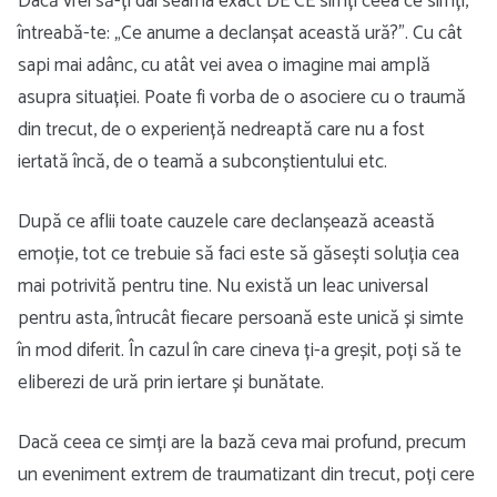
Dacă vrei să-ți dai seama exact DE CE simți ceea ce simți,
întreabă-te: „Ce anume a declanșat această ură?”. Cu cât
sapi mai adânc, cu atât vei avea o imagine mai amplă
asupra situației. Poate fi vorba de o asociere cu o traumă
din trecut, de o experiență nedreaptă care nu a fost
iertată încă, de o teamă a subconștientului etc.
După ce aflii toate cauzele care declanșează această
emoție, tot ce trebuie să faci este să găsești soluția cea
mai potrivită pentru tine. Nu există un leac universal
pentru asta, întrucât fiecare persoană este unică și simte
în mod diferit. În cazul în care cineva ți-a greșit, poți să te
eliberezi de ură prin iertare și bunătate.
Dacă ceea ce simți are la bază ceva mai profund, precum
un eveniment extrem de traumatizant din trecut, poți cere