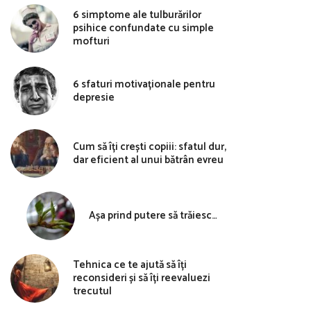
6 simptome ale tulburărilor
psihice confundate cu simple
mofturi
6 sfaturi motivaționale pentru
depresie
Cum să îți crești copiii: sfatul dur,
dar eficient al unui bătrân evreu
Așa prind putere să trăiesc…
Tehnica ce te ajută să îți
reconsideri și să îți reevaluezi
trecutul