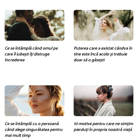
Ce se întâmplă când omul pe
Puterea care a existat cândva în
care îl iubești îți distruge
tine este încă acolo și trebuie
încrederea
doar să o găsești
Ce se întâmplă cu o persoană
10 motive pentru care ne simțim
când alege singurătatea pentru
pierduți în propria noastră viață
mai mult timp