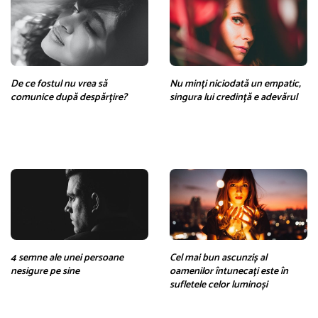
De ce fostul nu vrea să
Nu minți niciodată un empatic,
comunice după despărțire?
singura lui credință e adevărul
4 semne ale unei persoane
Cel mai bun ascunziș al
nesigure pe sine
oamenilor întunecați este în
sufletele celor luminoși