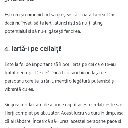
Ești om și oamenii tind să greșească. Toata lumea. Dar
dacă nu înveți să te ierți, atunci riști să nu-ți atingi
potențialul și să nu-ți găsești fericirea.
4. Iartă-i pe ceilalți!
Este la fel de important să îi poți ierta pe cei care te-au
tratat nedrept. De ce? Dacă ții o ranchiune față de
persoana care te-a rănit, menții o legătură puternică și
vibrantă cu ea.
Singura modalitate de a pune capăt acestei relații este să-
l ierți complet pe abuzator. Acest lucru va dura în timp, așa
că ai răbdare. Încearcă să-i urezi acestei persoane pace și