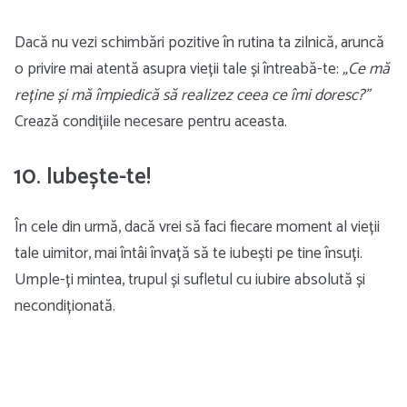
Dacă nu vezi schimbări pozitive în rutina ta zilnică, aruncă
o privire mai atentă asupra vieții tale și întreabă-te:
„Ce mă
reține și mă împiedică să realizez ceea ce îmi doresc?”
Crează condițiile necesare pentru aceasta.
10. Iubește-te!
În cele din urmă, dacă vrei să faci fiecare moment al vieții
tale uimitor, mai întâi învață să te iubești pe tine însuți.
Umple-ți mintea, trupul și sufletul cu iubire absolută și
necondiționată.