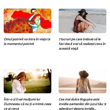
Omul potrivit va intra în viața ta
7 lucruri pe care trebuie să le
la momentul potrivit
faci dacă vrei să realizezi ceva în
această viață
Într-o zi îi vei mulțumi lui
Cea mai dulce lingușire este
Dumnezeu că nu ți-a trimis ceea
invidia oamenilor din jurul tău: 9
ce ai cerut
adevăruri despre invidie...