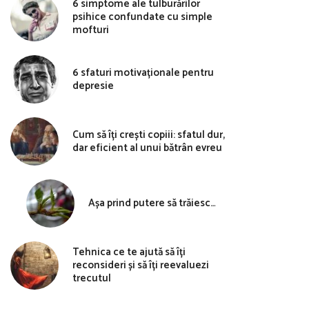
6 simptome ale tulburărilor
psihice confundate cu simple
mofturi
6 sfaturi motivaționale pentru
depresie
Cum să îți crești copiii: sfatul dur,
dar eficient al unui bătrân evreu
Așa prind putere să trăiesc…
Tehnica ce te ajută să îți
reconsideri și să îți reevaluezi
trecutul