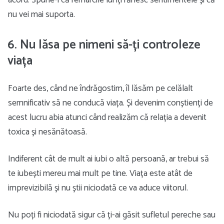
acord. Spune-i că remarcile lui îți rănesc sentimentele și că
nu vei mai suporta.
6. Nu lăsa pe nimeni să-ți controleze
viața
Foarte des, când ne îndrăgostim, îl lăsăm pe celălalt
semnificativ să ne conducă viața. Și devenim conștienți de
acest lucru abia atunci când realizăm că relația a devenit
toxica și nesănătoasă.
Indiferent cât de mult ai iubi o altă persoană, ar trebui să
te iubești mereu mai mult pe tine. Viața este atât de
imprevizibilă și nu știi niciodată ce va aduce viitorul.
Nu poți fi niciodată sigur că ți-ai găsit sufletul pereche sau