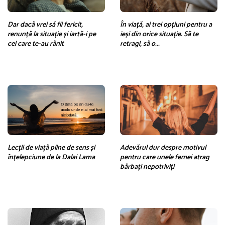
Dar dacă vrei să fii fericit,
În viață, ai trei opțiuni pentru a
renunță la situație și iartă-i pe
ieși din orice situație. Să te
cei care te-au rănit
retragi, să o...
Lecții de viață pline de sens și
Adevărul dur despre motivul
înțelepciune de la Dalai Lama
pentru care unele femei atrag
bărbați nepotriviți