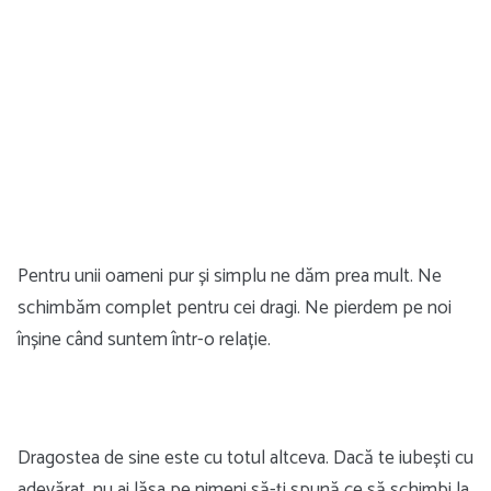
Pentru unii oameni pur și simplu ne dăm prea mult. Ne
schimbăm complet pentru cei dragi. Ne pierdem pe noi
înșine când suntem într-o relație.
Dragostea de sine este cu totul altceva. Dacă te iubești cu
adevărat, nu ai lăsa pe nimeni să-ți spună ce să schimbi la