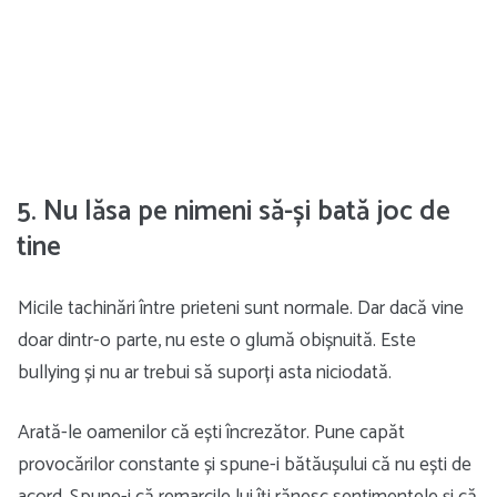
5. Nu lăsa pe nimeni să-și bată joc de
tine
Micile tachinări între prieteni sunt normale. Dar dacă vine
doar dintr-o parte, nu este o glumă obișnuită. Este
bullying și nu ar trebui să suporți asta niciodată.
Arată-le oamenilor că ești încrezător. Pune capăt
provocărilor constante și spune-i bătăușului că nu ești de