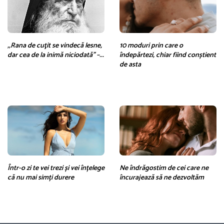
,,Rana de cuţit se vindecă lesne,
10 moduri prin care o
dar cea de la inimă niciodată” –...
îndepărtezi, chiar fiind conștient
de asta
Într-o zi te vei trezi și vei înțelege
Ne îndrăgostim de cei care ne
că nu mai simți durere
încurajează să ne dezvoltăm