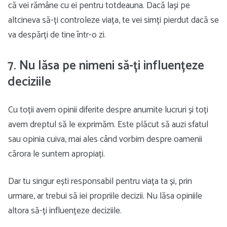
că vei rămâne cu ei pentru totdeauna. Dacă lași pe
altcineva să-ți controleze viața, te vei simți pierdut dacă se
va despărți de tine într-o zi.
7. Nu lăsa pe nimeni să-ți influențeze
deciziile
Cu toții avem opinii diferite despre anumite lucruri și toți
avem dreptul să le exprimăm. Este plăcut să auzi sfatul
sau opinia cuiva, mai ales când vorbim despre oamenii
cărora le suntem apropiați.
Dar tu singur ești responsabil pentru viața ta și, prin
urmare, ar trebui să iei propriile decizii. Nu lăsa opiniile
altora să-ți influențeze deciziile.