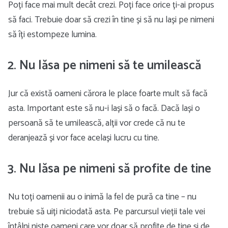
Poți face mai mult decât crezi. Poți face orice ți-ai propus
să faci. Trebuie doar să crezi în tine și să nu lași pe nimeni
să îți estompeze lumina.
2. Nu lăsa pe nimeni să te umilească
Jur că există oameni cărora le place foarte mult să facă
asta. Important este să nu-i lași să o facă. Dacă lași o
persoană să te umilească, alții vor crede că nu te
deranjează și vor face același lucru cu tine.
3. Nu lăsa pe nimeni să profite de tine
Nu toți oamenii au o inimă la fel de pură ca tine – nu
trebuie să uiți niciodată asta. Pe parcursul vieții tale vei
întâlni niște oameni care vor doar să profite de tine și de