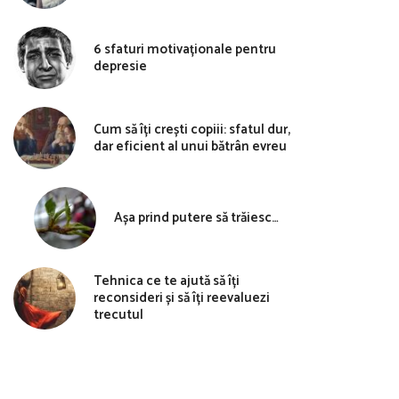
6 sfaturi motivaționale pentru
depresie
Cum să îți crești copiii: sfatul dur,
dar eficient al unui bătrân evreu
Așa prind putere să trăiesc…
Tehnica ce te ajută să îți
reconsideri și să îți reevaluezi
trecutul