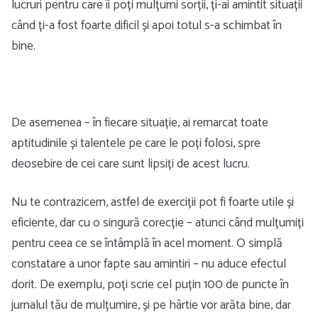
lucruri pentru care îi poți mulțumi sorții, ți-ai amintit situații
când ți-a fost foarte dificil și apoi totul s-a schimbat în
bine.
De asemenea – în fiecare situație, ai remarcat toate
aptitudinile și talentele pe care le poți folosi, spre
deosebire de cei care sunt lipsiți de acest lucru.
Nu te contrazicem, astfel de exerciții pot fi foarte utile și
eficiente, dar cu o singură corecție – atunci când mulțumiți
pentru ceea ce se întâmplă în acel moment. O simplă
constatare a unor fapte sau amintiri – nu aduce efectul
dorit. De exemplu, poți scrie cel puțin 100 de puncte în
jurnalul tău de mulțumire, și pe hârtie vor arăta bine, dar