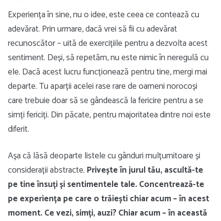
Experiența în sine, nu o idee, este ceea ce contează cu
adevărat. Prin urmare, dacă vrei să fii cu adevărat
recunoscător – uită de exercițiile pentru a dezvolta acest
sentiment. Deși, să repetăm, nu este nimic în neregulă cu
ele. Dacă acest lucru funcționează pentru tine, mergi mai
departe. Tu aparții acelei rase rare de oameni norocoși
care trebuie doar să se gândească la fericire pentru a se
simți fericiți. Din păcate, pentru majoritatea dintre noi este
diferit.
Așa că lăsă deoparte listele cu gânduri mulțumitoare și
considerații abstracte.
Privește în jurul tău, ascultă-te
pe tine însuți și sentimentele tale. Concentrează-te
pe experiența pe care o trăiești chiar acum – în acest
moment. Ce vezi, simți, auzi? Chiar acum – în această