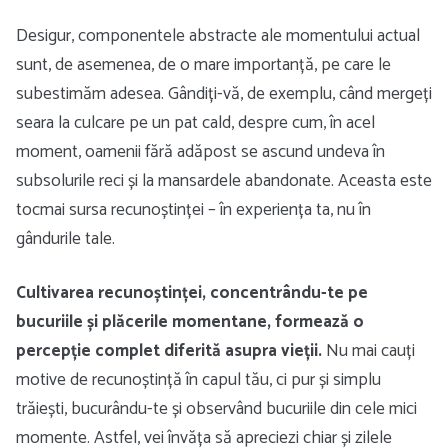
Desigur, componentele abstracte ale momentului actual
sunt, de asemenea, de o mare importanță, pe care le
subestimăm adesea. Gândiți-vă, de exemplu, când mergeți
seara la culcare pe un pat cald, despre cum, în acel
moment, oamenii fără adăpost se ascund undeva în
subsolurile reci și la mansardele abandonate. Aceasta este
tocmai sursa recunoștinței – în experiența ta, nu în
gândurile tale.
Cultivarea recunoștinței, concentrându-te pe
bucuriile și plăcerile momentane, formează o
percepție complet diferită asupra vieții.
Nu mai cauți
motive de recunoștință în capul tău, ci pur și simplu
trăiești, bucurându-te și observând bucuriile din cele mici
momente. Astfel, vei învăța să apreciezi chiar și zilele