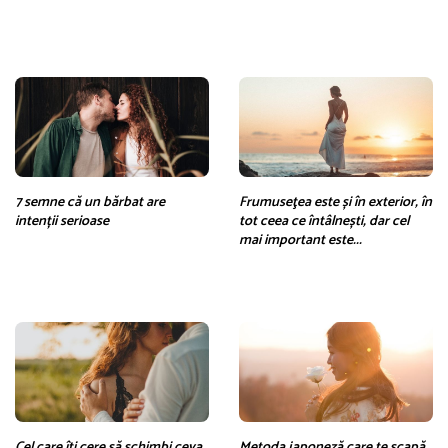
7 semne că un bărbat are
Frumuseţea este și în exterior, în
intenții serioase
tot ceea ce întâlnești, dar cel
mai important este...
Cel care îți cere să schimbi ceva
Metoda japoneză care te scapă