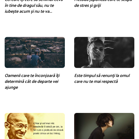
în tine de dragul său, nu te
de stres și griji
iubește acum și nu te va...
Oamenii care te înconjoară îți
Este timpul să renunți la omul
determină cât de departe vei
care nu te mai respectă
ajunge