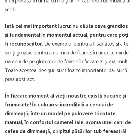
interpretată în urmă cu mulți ani în cabinetul de muzică al
școlii.
Iată cel mai important lucru: nu căuta ceva grandios
și fundamental în momentul actual, pentru care poți
fi recunoscător.
De exemplu, pentru a fi sănătos și a te
simți grozav, pentru a nu muri de foame, în timp ce mii de
oameni de pe glob mor de foame în fiecare zi și mai mult.
Toate acestea, desigur, sunt foarte importante, dar sună
prea abstract.
În fiecare moment al vieții noastre există bucurie și
frumusețe! În culoarea incredibilă a cerului de
dimineață, într-un model pe pulovere tricotate
manual, în confortul camerei tale, aroma unei cani de
cafea de dimineață, ciripitul păsărilor sub fereastră!