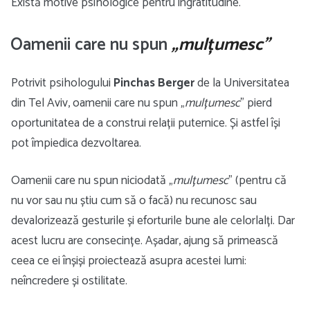
Există motive psihologice pentru ingratitudine.
Oamenii care nu spun
„mulțumesc”
Potrivit psihologului
Pinchas Berger
de la Universitatea
din Tel Aviv, oamenii care nu spun „
mulțumesc
” pierd
oportunitatea de a construi relații puternice. Și astfel își
pot împiedica dezvoltarea.
Oamenii care nu spun niciodată „
mulțumesc
” (pentru că
nu vor sau nu știu cum să o facă) nu recunosc sau
devalorizează gesturile și eforturile bune ale celorlalți. Dar
acest lucru are consecințe. Așadar, ajung să primească
ceea ce ei înșiși proiectează asupra acestei lumi:
neîncredere și ostilitate.