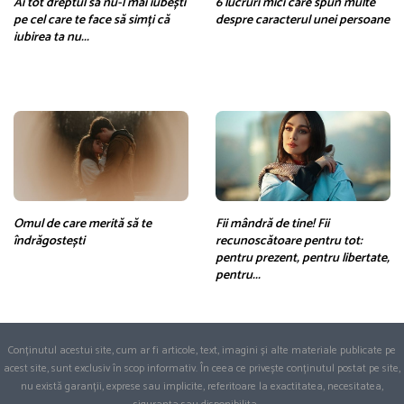
Ai tot dreptul să nu-l mai iubești
6 lucruri mici care spun multe
pe cel care te face să simți că
despre caracterul unei persoane
iubirea ta nu...
Omul de care merită să te
Fii mândră de tine! Fii
îndrăgostești
recunoscătoare pentru tot:
pentru prezent, pentru libertate,
pentru...
Conținutul acestui site, cum ar fi articole, text, imagini și alte materiale publicate pe
acest site, sunt exclusiv în scop informativ. În ceea ce privește conținutul postat pe site,
nu există garanții, exprese sau implicite, referitoare la exactitatea, necesitatea,