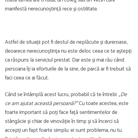
toată lumea are o rudă, un coleg sau un vecin care
manifestă nerecunoștință rece și ostilitate.
Astfel de situații pot fi destul de neplăcute și dureroase,
deoarece nerecunoștința nu este deloc ceea ce te aștepți
ca răspuns la serviciul prestat. Dar este și mai rău când
persoana îți ia eforturile de la sine, de parcă ar fi trebuit să
faci ceea ce ai făcut.
Când se întâmplă acest lucru, probabil că te întrebi:
„De
ce am ajutat această persoană?”
Cu toate acestea, este
foarte important să poți face față sentimentelor de
stângăcie și chiar de vinovăție în timp și să încerci să
accepți un fapt foarte simplu: ei sunt problema, nu tu.