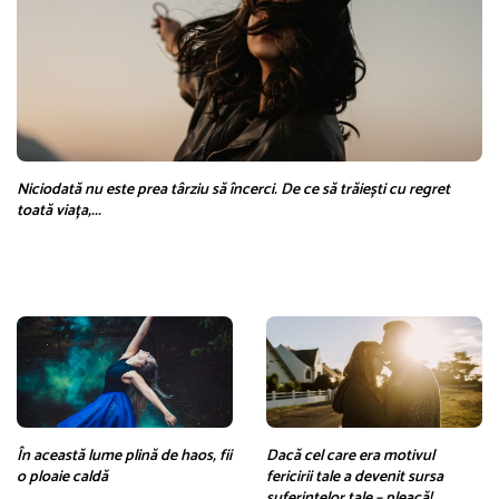
Niciodată nu este prea târziu să încerci. De ce să trăiești cu regret
toată viața,...
În această lume plină de haos, fii
Dacă cel care era motivul
o ploaie caldă
fericirii tale a devenit sursa
suferințelor tale – pleacă!