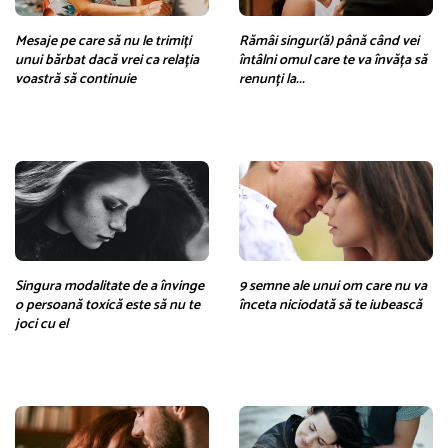
Mesaje pe care să nu le trimiți
Rămâi singur(ă) până când vei
unui bărbat dacă vrei ca relația
întâlni omul care te va învăța să
voastră să continuie
renunți la...
Singura modalitate de a învinge
9 semne ale unui om care nu va
o persoană toxică este să nu te
înceta niciodată să te iubească
joci cu el