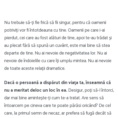
Nu trebuie să-ți fie frică să fii singur, pentru că oamenii
potriviți vor fi întotdeauna cu tine. Oamenii pe care i-ai
pierdut, cei care au fost alături de tine, apoi te-au trădat și
au plecat fără să spună un cuvânt, este mai bine să stea
departe de tine. Nu ai nevoie de negativitatea lor. Nu ai
nevoie de îndoielile cu care îți umplu mintea. Nu ai nevoie
de toate aceste relații dramatice.
Dacă o persoană a dispărut din viața ta, înseamnă că
nu a meritat deloc un loc în ea.
Desigur, poți să-l întorci,
dar mai bine amintește-ți cum te-a tratat. Are sens să
întoarcem pe cineva care te poate părăsi oricând? De cel
care, la primul semn de necaz, ar prefera să fugă decât să