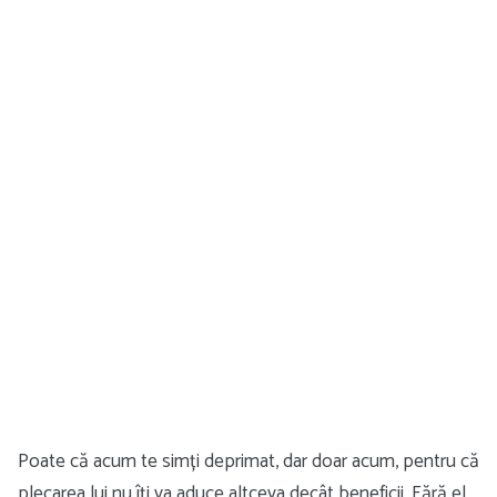
Poate că acum te simți deprimat, dar doar acum, pentru că
plecarea lui nu îți va aduce altceva decât beneficii. Fără el,