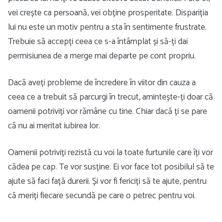
vei crește ca persoană, vei obține prosperitate. Dispariția
lui nu este un motiv pentru a sta în sentimente frustrate.
Trebuie să accepți ceea ce s-a întâmplat și să-ți dai
permisiunea de a merge mai departe pe cont propriu.
Dacă aveți probleme de încredere în viitor din cauza a
ceea ce a trebuit să parcurgi în trecut, amintește-ți doar că
oamenii potriviți vor rămâne cu tine. Chiar dacă ți se pare
că nu ai meritat iubirea lor.
Oamenii potriviți rezistă cu voi la toate furtunile care îți vor
cădea pe cap. Te vor susține. Ei vor face tot posibilul să te
ajute să faci față durerii. Și vor fi fericiți să te ajute, pentru
că meriți fiecare secundă pe care o petrec pentru voi.