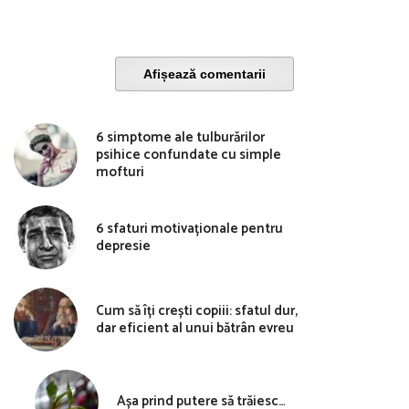
Afișează comentarii
6 simptome ale tulburărilor
psihice confundate cu simple
mofturi
6 sfaturi motivaționale pentru
depresie
Cum să îți crești copiii: sfatul dur,
dar eficient al unui bătrân evreu
Așa prind putere să trăiesc…