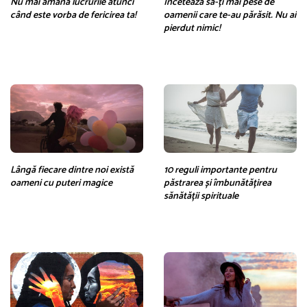
Nu mai amâna lucrurile atunci
Încetează să-ți mai pese de
când este vorba de fericirea ta!
oamenii care te-au părăsit. Nu ai
pierdut nimic!
Lângă fiecare dintre noi există
10 reguli importante pentru
oameni cu puteri magice
păstrarea și îmbunătățirea
sănătății spirituale