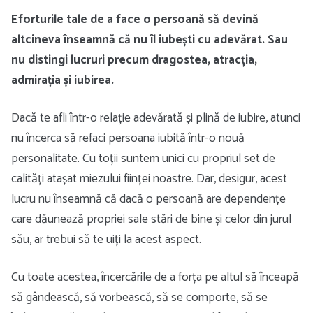
Eforturile tale de a face o persoană să devină
altcineva înseamnă că nu îl iubești cu adevărat. Sau
nu distingi lucruri precum dragostea, atracția,
admirația și iubirea.
Dacă te afli într-o relație adevărată și plină de iubire, atunci
nu încerca să refaci persoana iubită într-o nouă
personalitate. Cu toții suntem unici cu propriul set de
calități atașat miezului ființei noastre. Dar, desigur, acest
lucru nu înseamnă că dacă o persoană are dependențe
care dăunează propriei sale stări de bine și celor din jurul
său, ar trebui să te uiți la acest aspect.
Cu toate acestea, încercările de a forța pe altul să înceapă
să gândească, să vorbească, să se comporte, să se