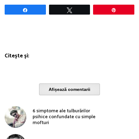
Share
Tweet
Pin
Citește și:
Afișează comentarii
6 simptome ale tulburărilor
psihice confundate cu simple
mofturi