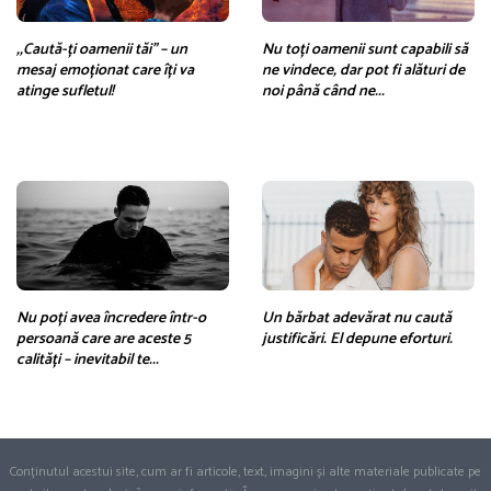
,,Caută-ți oamenii tăi” – un
Nu toți oamenii sunt capabili să
mesaj emoționat care îți va
ne vindece, dar pot fi alături de
atinge sufletul!
noi până când ne...
Nu poți avea încredere într-o
Un bărbat adevărat nu caută
persoană care are aceste 5
justificări. El depune eforturi.
calități – inevitabil te...
Conținutul acestui site, cum ar fi articole, text, imagini și alte materiale publicate pe